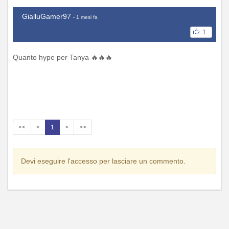
GialluGamer97
- 1 mesi fa
1
Quanto hype per Tanya 🔥🔥🔥
<<
<
1
>
>>
Devi eseguire l'accesso per lasciare un commento.