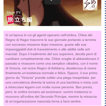
In un'epoca in cui gli agenti operano nell'ombra, Chloe del
Regno di Hagur trascorre le sue giornate portando a termine
con successo missione dopo missione, grazie alle sue
impareggiabili doti di travestimento e alle abilità nelle arti
marziali. Dopo il tradimento del suo superiore, decide però di
cambiare completamente vita: Chloe sceglie di abbandonare il
passato e rinascere come una semplice cittadina, con il nome
di Victoria, nel vicino Regno di Ashberry, desiderosa di vivere
finalmente un'esistenza normale e felice. Eppure, il suo primo
giorno da "Victoria" prende subito una piega inaspettata: per
una coincidenza diventa la tutrice di una bambina e inizia così
a intrecciare legami con molte nuove persone. Ben presto,
però, le ombre tornano ad avvicinarsi: uomini misteriosi si
muovono all’ordine del Secondo Principe, mentre la minaccia
di un’organizzazione nascosta torna a farsi sentire.