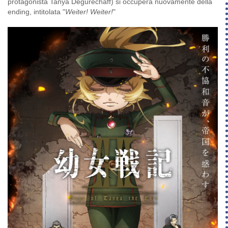
protagonista Tanya Degurechaff) si occuperà nuovamente della
ending, intitolata "
Weiter! Weiter!
"