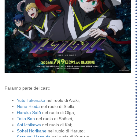
Faranno parte del cast:
Yuto Takenaka
nel ruolo di Araki;
Nene Hieda
nel ruolo di Stella;
Haruka Satō
nel ruolo di Olga;
Taito Ban
nel ruolo di Shōsei;
Aoi Ichikawa
nel ruolo di Kai;
Sōhei Horikane
nel ruolo di Haruto;
Satsumi Matsuda
nel ruolo di Kurusu;