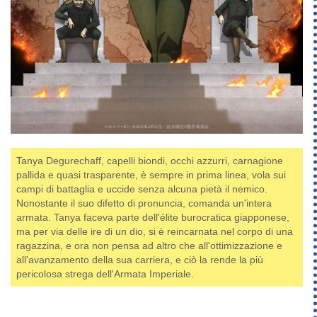
Tanya Degurechaff, capelli biondi, occhi azzurri, carnagione
pallida e quasi trasparente, è sempre in prima linea, vola sui
campi di battaglia e uccide senza alcuna pietà il nemico.
Nonostante il suo difetto di pronuncia, comanda un'intera
armata. Tanya faceva parte dell'élite burocratica giapponese,
ma per via delle ire di un dio, si è reincarnata nel corpo di una
ragazzina, e ora non pensa ad altro che all'ottimizzazione e
all'avanzamento della sua carriera, e ciò la rende la più
pericolosa strega dell'Armata Imperiale.