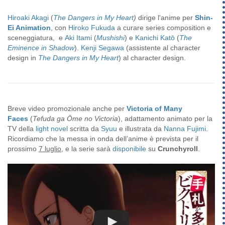
Hiroaki Akagi
(
The Dangers in My Heart
)
dirige l'anime per
Shin-
Ei Animation
, con
Hiroko Fukuda
a curare series composition e
sceneggiatura, e
Aki Itami
(
Mushishi
) e
Kanichi Katō
(
The
Eminence in Shadow
).
Kenji Segawa
(assistente al character
design in
The Dangers in My Heart
) al character design.
Breve video promozionale anche per
Victoria of Many
Faces
(
Tefuda ga Ōme no Victoria
), adattamento animato per la
TV della
light novel
scritta da
Syuu
e illustrata da
Nanna Fujimi
.
Ricordiamo che la messa in onda dell’anime è prevista per il
prossimo
7 luglio
, e la serie sarà
disponibile
su
Crunchyroll
.