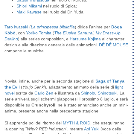
Shiori Mikami
nel ruolo di Spica;
Maki Kawase
nel ruolo del Dr. Yuda.
Tarō Iwasaki
(
La principessa bibliofila
) dirige l’anime per
Dōga
Kōbō
, con
Yoriko Tomita
(
The Elusive Samurai
,
My Dress-Up
Darling
) alla series composition, e
Hatsume Kojima
al character
design e alla direzione generale delle animazioni.
DÉ DÉ MOUSE
compone le musiche.
Novità, infine, anche per la
seconda stagione
di
Saga of Tanya
the Evil
(
Youjo Senki
), adattamento animato della serie di
light
novel
scritta da
Carlo Zen
e illustrata da
Shinobu Shinotsuki
. La
serie arriverà sugli schermi giapponesi il prossimo
8 luglio
, e sarà
disponibile su
Crunchyroll
; ne è stato annunciato anche un mini-
anime, presente anche nella precedente stagione.
Si apprende poi del ritorno dei
MYTH & ROID
, che eseguiranno
la opening "
Why? RED induction
", mentre
Aoi Yūki
(voce della