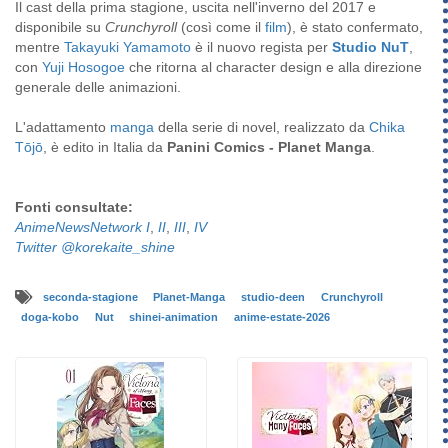
Il cast della prima stagione, uscita nell'inverno del 2017 e
disponibile su
Crunchyroll
(così come il
film
), è stato confermato,
mentre
Takayuki Yamamoto
è il nuovo regista per
Studio NuT
,
con
Yuji Hosogoe
che ritorna al character design e alla direzione
generale delle animazioni.
L'adattamento
manga
della serie di novel, realizzato da
Chika
Tōjō
, è edito in Italia da
Panini Comics - Planet Manga
.
Fonti consultate:
AnimeNewsNetwork I
,
II
,
III
,
IV
Twitter @korekaite_shine
seconda-stagione
Planet-Manga
studio-deen
Crunchyroll
doga-kobo
Nut
shinei-animation
anime-estate-2026