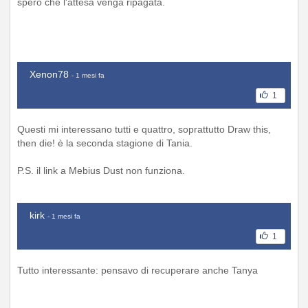
spero che l'attesa venga ripagata.
Xenon78
- 1 mesi fa
1
Questi mi interessano tutti e quattro, soprattutto Draw this,
then die! è la seconda stagione di Tania.
P.S. il link a Mebius Dust non funziona.
kirk
- 1 mesi fa
1
Tutto interessante: pensavo di recuperare anche Tanya