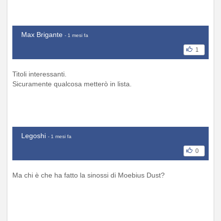
Max Brigante
- 1 mesi fa
1
Titoli interessanti.
Sicuramente qualcosa metterò in lista.
Legoshi
- 1 mesi fa
0
Ma chi è che ha fatto la sinossi di Moebius Dust?