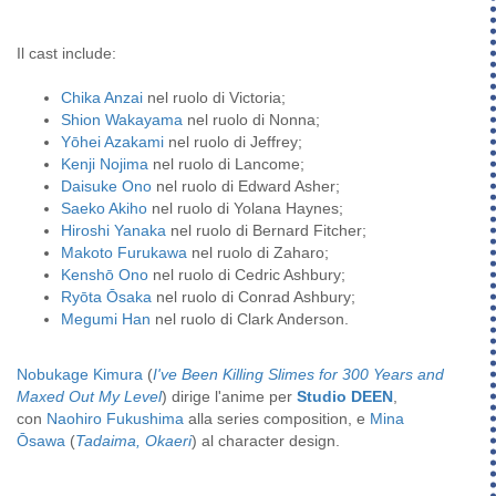
Il cast include:
Chika Anzai
nel ruolo di Victoria;
Shion Wakayama
nel ruolo di Nonna;
Yōhei Azakami
nel ruolo di Jeffrey;
Kenji Nojima
nel ruolo di Lancome;
Daisuke Ono
nel ruolo di Edward Asher;
Saeko Akiho
nel ruolo di Yolana Haynes;
Hiroshi Yanaka
nel ruolo di Bernard Fitcher;
Makoto Furukawa
nel ruolo di Zaharo;
Kenshō Ono
nel ruolo di Cedric Ashbury;
Ryōta Ōsaka
nel ruolo di Conrad Ashbury;
Megumi Han
nel ruolo di Clark Anderson.
Nobukage Kimura
(
I've Been Killing Slimes for 300 Years and
Maxed Out My Level
) dirige l'anime per
Studio DEEN
,
con
Naohiro Fukushima
alla series composition, e
Mina
Ōsawa
(
Tadaima, Okaeri
) al character design.