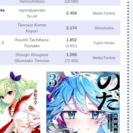
Yamochishizu
(18.585)
ete
sayonjiyamato
2.408
Media Factory
Yu-nit
Tenryuu Konno
2.174
Shinchosha
Koyori
Koushi Tachibana
1.852
.3
Fujimi Shobo
Tsunako
(4.851)
Shougo Kinugasa
1.550
Media Factory
Shunsaku Tomose
(72.450)