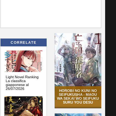
CORRELATE
Light Novel Ranking
La classifica
giapponese al
26/07/2026
HOROBI NO KUNI NO
SEIFUKUSHA - MAOU
WA SEKAI WO SEIFUKU
SURU YOU DESU