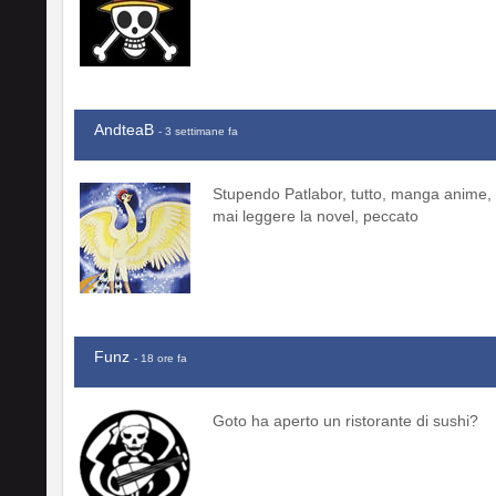
AndteaB
- 3 settimane fa
Stupendo Patlabor, tutto, manga anime, f
mai leggere la novel, peccato
Funz
- 18 ore fa
Goto ha aperto un ristorante di sushi?