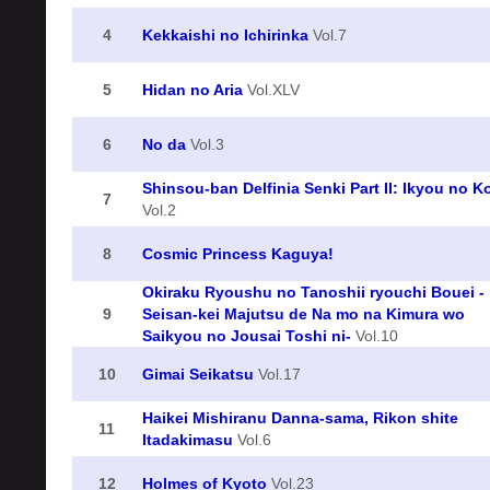
4
Kekkaishi no Ichirinka
Vol.7
5
Hidan no Aria
Vol.XLV
6
No da
Vol.3
Shinsou-ban Delfinia Senki Part II: Ikyou no K
7
Vol.2
8
Cosmic Princess Kaguya!
Okiraku Ryoushu no Tanoshii ryouchi Bouei -
9
Seisan-kei Majutsu de Na mo na Kimura wo
Saikyou no Jousai Toshi ni-
Vol.10
10
Gimai Seikatsu
Vol.17
Haikei Mishiranu Danna-sama, Rikon shite
11
Itadakimasu
Vol.6
12
Holmes of Kyoto
Vol.23