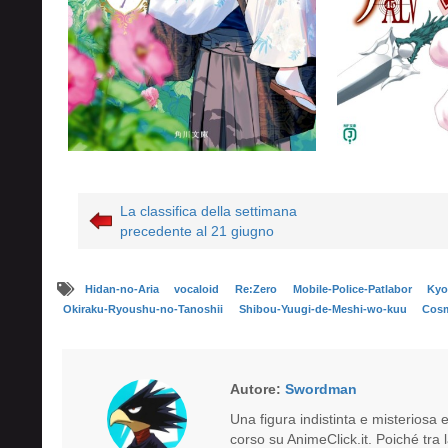
La classifica della settimana
precedente al 21 giugno
Hidan-no-Aria
vocaloid
Re:Zero
Mobile-Police-Patlabor
Kyo
Okiraku-Ryoushu-no-Tanoshii
Shibou-Yuugi-de-Meshi-wo-kuu
Cosm
Autore:
Swordman
Una figura indistinta e misteriosa
corso su AnimeClick.it. Poiché tra