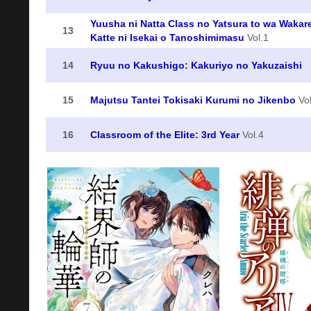
Yuusha ni Natta Class no Yatsura to wa Wakar
13
Katte ni Isekai o Tanoshimimasu
Vol.1
14
Ryuu no Kakushigo: Kakuriyo no Yakuzaishi
15
Majutsu Tantei Tokisaki Kurumi no Jikenbo
Vol
16
Classroom of the Elite: 3rd Year
Vol.4