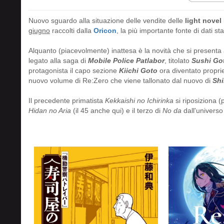
Nuovo sguardo alla situazione delle vendite delle
light novel
giugno
raccolti dalla
Oricon
, la più importante fonte di dati st
Alquanto (piacevolmente) inattesa è la novità che si presenta a
legato alla saga di
Mobile Police Patlabor
, titolato
Sushi Go
protagonista il capo sezione
Kiichi Goto
ora diventato propriet
nuovo volume di Re:Zero che viene tallonato dal nuovo di
Shi
Il precedente primatista
Kekkaishi no Ichirinka
si riposiziona 
Hidan no Aria
(il 45 anche qui) e il terzo di
No da
dall'universo