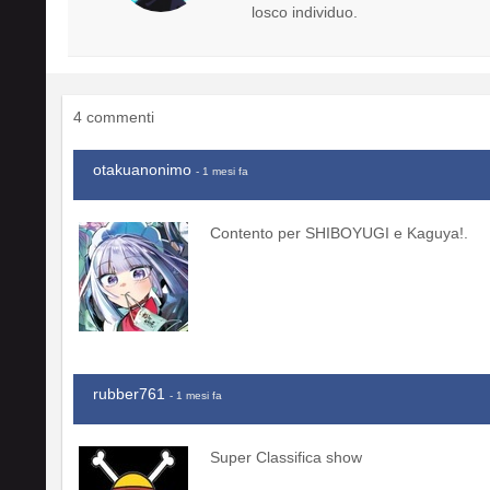
losco individuo.
4 commenti
otakuanonimo
- 1 mesi fa
Contento per SHIBOYUGI e Kaguya!.
rubber761
- 1 mesi fa
Super Classifica show