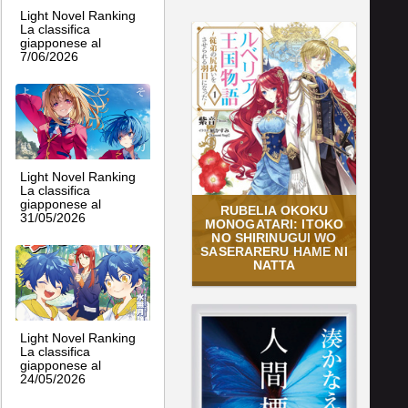
Light Novel Ranking
La classifica
giapponese al
7/06/2026
Light Novel Ranking
La classifica
giapponese al
RUBELIA OKOKU
31/05/2026
MONOGATARI: ITOKO
NO SHIRINUGUI WO
SASERARERU HAME NI
NATTA
Light Novel Ranking
La classifica
giapponese al
24/05/2026