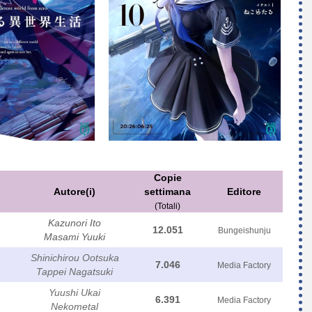
Copie
Autore(i)
settimana
Editore
(Totali)
Kazunori Ito
12.051
Bungeishunju
Masami Yuuki
Shinichirou Ootsuka
7.046
Media Factory
Tappei Nagatsuki
Yuushi Ukai
6.391
Media Factory
Nekometal