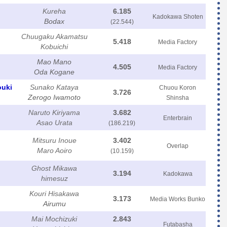
Kureha
6.185
Kadokawa Shoten
Bodax
(22.544)
Chuugaku Akamatsu
5.418
Media Factory
Kobuichi
Mao Mano
4.505
Media Factory
Oda Kogane
ouki
Sunako Kataya
Chuou Koron
3.726
Zerogo Iwamoto
Shinsha
Naruto Kiriyama
3.682
Enterbrain
Asao Urata
(186.219)
Mitsuru Inoue
3.402
Overlap
Maro Aoiro
(10.159)
Ghost Mikawa
3.194
Kadokawa
himesuz
Kouri Hisakawa
3.173
Media Works Bunko
Airumu
Mai Mochizuki
2.843
Futabasha