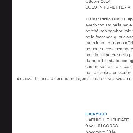
Ottobre 2014
SOLO IN FUMETTERIA
Trama: Rikuo Himura, tipo
averlo trovato nella neve
perché non sembra voler r
nelle faccende quotidiane
tanto in tanto l'uomo affid
persone o cose scomparse
ha infatti il potere della
durante il contatto con o
che presume che le cose 
non è il solo a possedere
distanza. Il passato dei due protagonisti inizia così a svelarsi 
HAIKYUU!!
HARUICHI FURUDATE
9 voll. IN CORSO
Novembre 2014