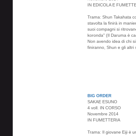
IN EDICOLA E FUMETT
Trama: Shun Takahata co
stavolta la finirà in mani
suoi compagni si ritrova
koronda" (Il Daruma è cad
Non avendo idea di chi si
finiranno, Shun e gli altr
BIG ORDER
SAKAE ESUNO
4 voll. IN CORSO
Novembre 2014
IN FUMETTERIA
Trama: Il giovane Eiji è 