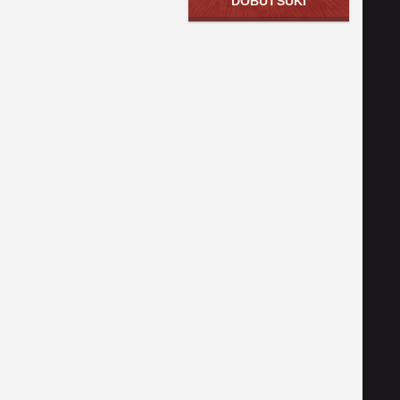
DŌBUTSUKI