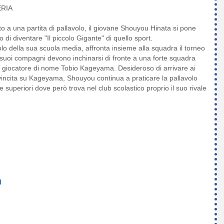
ERIA
o a una partita di pallavolo, il giovane Shouyou Hinata si pone
di diventare "Il piccolo Gigante" di quello sport.
olo della sua scuola media, affronta insieme alla squadra il torneo
 i suoi compagni devono inchinarsi di fronte a una forte squadra
e giocatore di nome Tobio Kageyama. Desideroso di arrivare ai
 rivincita su Kageyama, Shouyou continua a praticare la pallavolo
e superiori dove però trova nel club scolastico proprio il suo rivale
I