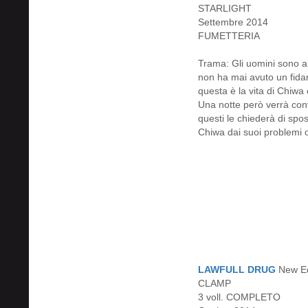
STARLIGHT
Settembre 2014
FUMETTERIA
Trama: Gli uomini sono al
non ha mai avuto un fidanz
questa è la vita di Chiwa 
Una notte però verrà convo
questi le chiederà di sp
Chiwa dai suoi problemi o
LAWFULL DRUG
New Ed
CLAMP
3 voll. COMPLETO