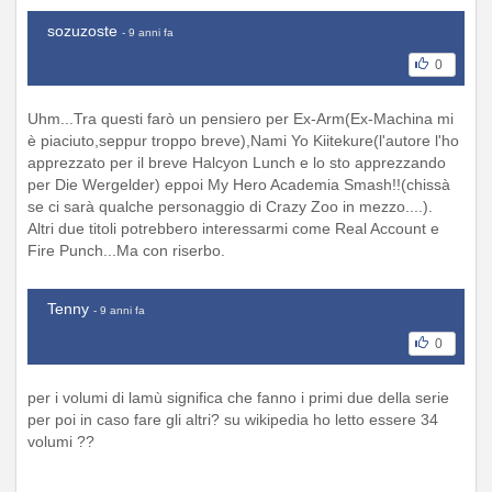
sozuzoste
- 9 anni fa
0
Uhm...Tra questi farò un pensiero per Ex-Arm(Ex-Machina mi
è piaciuto,seppur troppo breve),Nami Yo Kiitekure(l'autore l'ho
apprezzato per il breve Halcyon Lunch e lo sto apprezzando
per Die Wergelder) eppoi My Hero Academia Smash!!(chissà
se ci sarà qualche personaggio di Crazy Zoo in mezzo....).
Altri due titoli potrebbero interessarmi come Real Account e
Fire Punch...Ma con riserbo.
Tenny
- 9 anni fa
0
per i volumi di lamù significa che fanno i primi due della serie
per poi in caso fare gli altri? su wikipedia ho letto essere 34
volumi ??