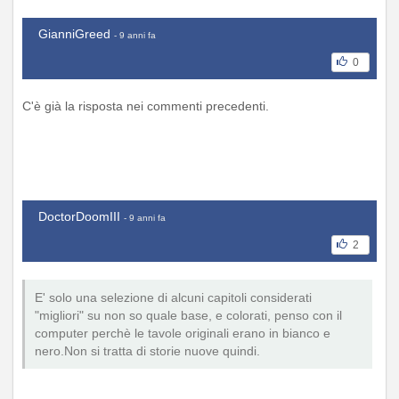
GianniGreed
- 9 anni fa
0
C'è già la risposta nei commenti precedenti.
DoctorDoomIII
- 9 anni fa
2
E' solo una selezione di alcuni capitoli considerati
"migliori" su non so quale base, e colorati, penso con il
computer perchè le tavole originali erano in bianco e
nero.Non si tratta di storie nuove quindi.