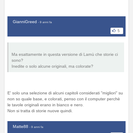
GianniGreed
- 9 anni fa
5
Ma esattamente in questa versione di Lamù che storie ci
sono?
Inedite o solo alcune originali, ma colorate?
E' solo una selezione di alcuni capitoli considerati "migliori" su
non so quale base, e colorati, penso con il computer perchè
le tavole originali erano in bianco e nero.
Non si tratta di storie nuove quindi.
Matte88
- 9 anni fa