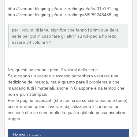
http://livedoor.blogimg.jp/aoi_zero/imgs/e/a/ea01e191.jpg
http://livedoor.blogimg.jp/aoi_zero/imgs/8/9/89246488.jpg
per i volumi di lamù significa che fanno i primi due della
serie per poi in caso fare gli altri? su wikipedia ho letto
essere 34 volumi ??
No, questi non sono i primi 2 volumi della serie.
Se avranno un grande successo potrebbero valutare una
riedizione del manga, ma a quanto pare il problema è che
mancano tutti i materiali, anche in Giappone è da tempo che
non è più ristampato.
Per le pagine mancanti (che non si sa se siano poche o tante)
occorrerebbe quindi lavorare digitalizzando il cartaceo, un
rischio è che se sono molte la qualità globale possa risentirne
troppo.
Honze
- 9 anni fa