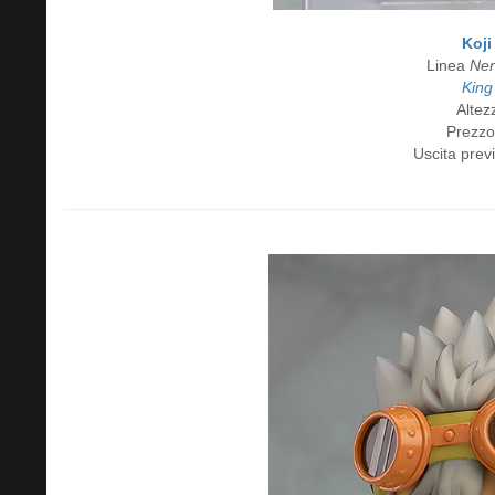
Koj
Linea
Nen
King
Altez
Prezzo
Uscita previ