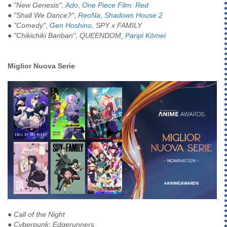
●
"New Genesis"
,
Ado
,
One Piece Film: Red
●
"Shall We Dance?"
,
ReoNa
,
Shadows House 2
●
"Comedy"
,
Gen Hoshino
,
SPY x FAMILY
●
"Chikichiki Banban"
,
QUEENDOM
,
Paripi Kōmei
Miglior Nuova Serie
● Call of the Night
● Cyberpunk: Edgerunners