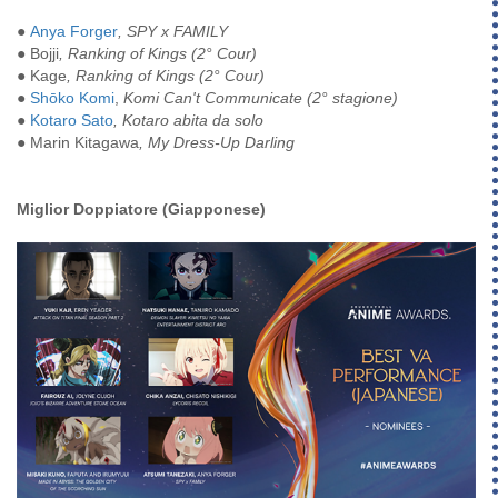
●
Anya Forger
, SPY x FAMILY
●
Bojji
, Ranking of Kings (2° Cour)
●
Kage
, Ranking of Kings (2° Cour)
●
Shōko Komi
,
Komi Can't Communicate (2° stagione)
●
Kotaro Sato
, Kotaro abita da solo
●
Marin Kitagawa
, My Dress-Up Darling
Miglior Doppiatore (Giapponese)