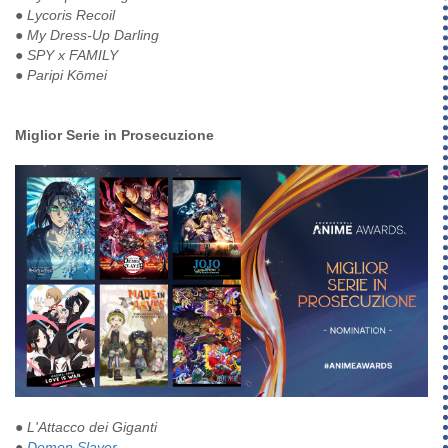
● Lycoris Recoil
● My Dress-Up Darling
● SPY x FAMILY
● Paripi Kōmei
Miglior Serie in Prosecuzione
●
L'Attacco dei Giganti
●
Demon Slayer