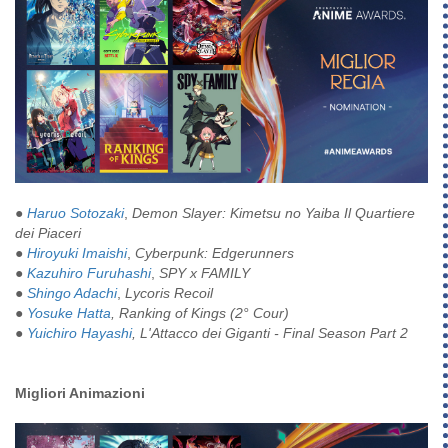
●
Haruo Sotozaki
,
Demon Slayer: Kimetsu no Yaiba Il Quartiere
dei Piaceri
●
Hiroyuki Imaishi
,
Cyberpunk: Edgerunners
●
Kazuhiro Furuhashi
,
SPY x FAMILY
●
Shingo Adachi
,
Lycoris Recoil
●
Yosuke Hatta
, Ranking of Kings (2° Cour)
●
Yuichiro Hayashi
, L'Attacco dei Giganti - Final Season Part 2
Migliori Animazioni