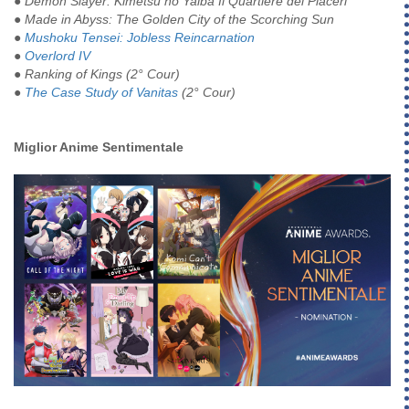
● Demon Slayer: Kimetsu no Yaiba Il Quartiere dei Piaceri
● Made in Abyss: The Golden City of the Scorching Sun
●
Mushoku Tensei: Jobless Reincarnation
●
Overlord IV
● Ranking of Kings (2° Cour)
●
The Case Study of Vanitas
(2° Cour)
Miglior Anime Sentimentale