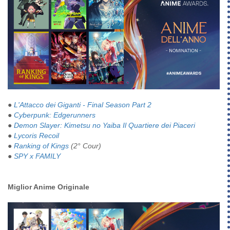
●
L'Attacco dei Giganti - Final Season Part 2
●
Cyberpunk: Edgerunners
●
Demon Slayer: Kimetsu no Yaiba Il Quartiere dei Piaceri
●
Lycoris Recoil
●
Ranking of Kings
(2° Cour)
●
SPY x FAMILY
Miglior Anime Originale