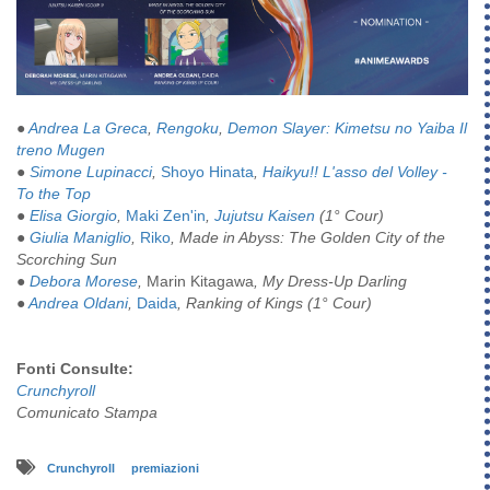
●
Andrea La Greca
,
Rengoku
,
Demon Slayer: Kimetsu no Yaiba Il
treno Mugen
●
Simone Lupinacci
,
Shoyo Hinata
,
Haikyu!! L'asso del Volley -
To the Top
●
Elisa Giorgio
,
Maki Zen'in
,
Jujutsu Kaisen
(1° Cour)
●
Giulia Maniglio
,
Riko
, Made in Abyss: The Golden City of the
Scorching Sun
●
Debora Morese
,
Marin Kitagawa
, My Dress-Up Darling
●
Andrea Oldani
,
Daida
, Ranking of Kings (1° Cour)
Fonti Consulte:
Crunchyroll
Comunicato Stampa
Crunchyroll
premiazioni