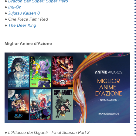
●
Dragon Ball Super: Super Hero
●
Inu-Oh
●
Jujutsu Kaisen 0
● One Piece Film: Red
●
The Deer King
Miglior Anime d'Azione
●
L'Attacco dei Giganti - Final Season Part 2