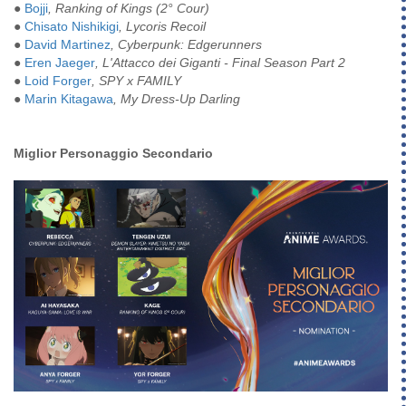
●
Bojji
, Ranking of Kings (2° Cour)
●
Chisato Nishikigi
, Lycoris Recoil
●
David Martinez
, Cyberpunk: Edgerunners
●
Eren Jaeger
, L'Attacco dei Giganti - Final Season Part 2
●
Loid Forger
, SPY x FAMILY
●
Marin Kitagawa
, My Dress-Up Darling
Miglior Personaggio Secondario