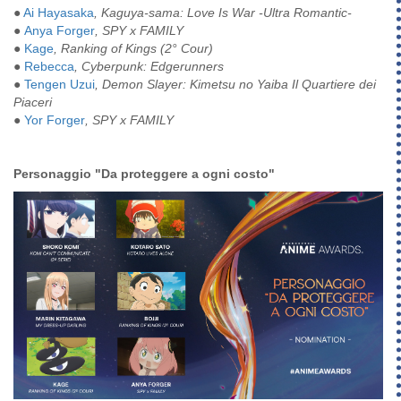
●
Ai Hayasaka
, Kaguya-sama: Love Is War -Ultra Romantic-
●
Anya Forger
, SPY x FAMILY
●
Kage
, Ranking of Kings (2° Cour)
●
Rebecca
, Cyberpunk: Edgerunners
●
Tengen Uzui
, Demon Slayer: Kimetsu no Yaiba Il Quartiere dei
Piaceri
●
Yor Forger
, SPY x FAMILY
Personaggio "Da proteggere a ogni costo"