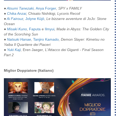
●
Atsumi Tanezaki
,
Anya Forger
, SPY x FAMILY
●
Chika Anzai
,
Chisato Nishikigi
, Lycoris Recoil
●
Ai Fairouz
,
Jolyne Kūjō
,
Le bizzarre avventure di JoJo: Stone
Ocean
●
Misaki Kuno
,
Faputa
e
Ilmyui
, Made in Abyss: The Golden City
of the Scorching Sun
●
Natsuki Hanae
,
Tanjiro Kamado
, Demon Slayer: Kimetsu no
Yaiba Il Quartiere dei Piaceri
●
Yuki Kaji
,
Eren Jaeger
, L'Attacco dei Giganti - Final Season
Part 2
Miglior Doppiatore (Italiano)