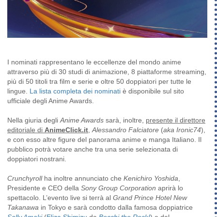
I nominati rappresentano le eccellenze del mondo anime
attraverso più di 30 studi di animazione, 8 piattaforme streaming,
più di 50 titoli tra film e serie e oltre 50 doppiatori per tutte le
lingue.
La lista completa dei nominati
è disponibile sul sito
ufficiale degli Anime Awards.
Nella giuria degli
Anime Awards
sarà, inoltre,
presente il direttore
editoriale di
AnimeClick.it
,
Alessandro Falciatore
(
aka Ironic74
),
e con esso altre figure del panorama anime e manga Italiano. Il
pubblico potrà votare anche tra una serie selezionata di
doppiatori nostrani.
Crunchyroll
ha inoltre annunciato che
Kenichiro Yoshida
,
Presidente e CEO della
Sony Group Corporation
aprirà lo
spettacolo. L’evento live si terrà al
Grand Prince
Hotel New
Takanawa
in Tokyo e sarà condotto dalla famosa doppiatrice
Sally Amaki
(
Eliza Shimizu
da
Bocchi the Rock!
)
e dal