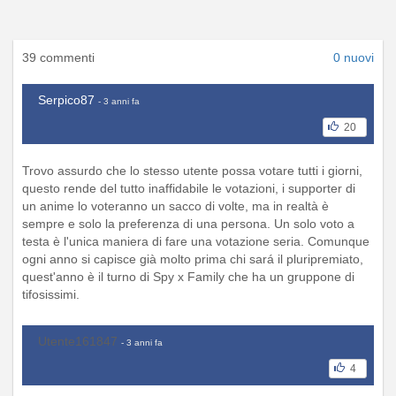
39 commenti
0 nuovi
Serpico87
- 3 anni fa
20
Trovo assurdo che lo stesso utente possa votare tutti i giorni,
questo rende del tutto inaffidabile le votazioni, i supporter di
un anime lo voteranno un sacco di volte, ma in realtà è
sempre e solo la preferenza di una persona. Un solo voto a
testa è l'unica maniera di fare una votazione seria. Comunque
ogni anno si capisce già molto prima chi sará il pluripremiato,
quest'anno è il turno di Spy x Family che ha un gruppone di
tifosissimi.
Utente161847
- 3 anni fa
4