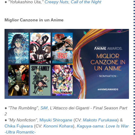
● "Yofukashino Uta,"
Creepy Nuts
,
Call of the Night
Miglior Canzone in un Anime
●
"The Rumbling"
,
SiM
,
L'Attacco dei Giganti - Final Season Part
2
●
"My Nonfiction"
,
Miyuki Shirogane
(CV:
Makoto Furukawa
) &
Chika Fujiwara
(CV:
Konomi Kohara
),
Kaguya-sama: Love Is War
-Ultra Romantic-