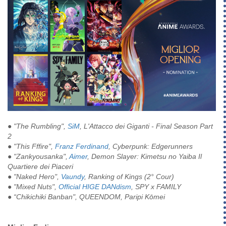
● "The Rumbling",
SiM
, L'Attacco dei Giganti - Final Season Part
2
● "This Fffire",
Franz Ferdinand
, Cyberpunk: Edgerunners
● "Zankyousanka",
Aimer
, Demon Slayer: Kimetsu no Yaiba Il
Quartiere dei Piaceri
● "Naked Hero",
Vaundy
, Ranking of Kings (2° Cour)
● "Mixed Nuts",
Official HIGE DANdism
, SPY x FAMILY
● “Chikichiki Banban", QUEENDOM, Paripi Kōmei