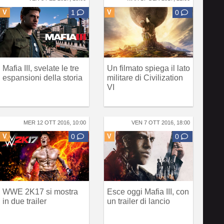
V
1
V
0
Mafia III, svelate le tre
Un filmato spiega il lato
espansioni della storia
militare di Civilization
VI
MER 12 OTT 2016, 10:00
VEN 7 OTT 2016, 18:00
V
0
V
0
WWE 2K17 si mostra
Esce oggi Mafia III, con
in due trailer
un trailer di lancio