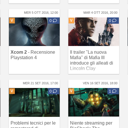
MER 5 OTT 2016, 12:00
MAR 4 OTT 2016, 20:00
V
0
V
0
Xcom 2
- Recensione
Il trailer "La nuova
Playstation 4
Mafia" di Mafia III
introduce gli alleati di
Lincoln Clay
MER 21 SET 2016, 17:00
VEN 16 SET 2016, 18:00
V
0
V
1
Problemi tecnici per le
Niente streaming per