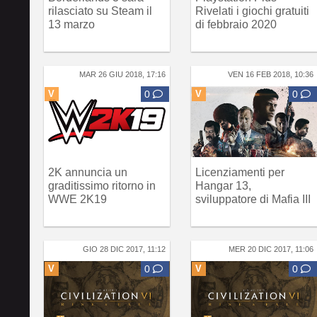
rilasciato su Steam il
Rivelati i giochi gratuiti
13 marzo
di febbraio 2020
MAR 26 GIU 2018, 17:16
VEN 16 FEB 2018, 10:36
V
0
V
0
2K annuncia un
Licenziamenti per
graditissimo ritorno in
Hangar 13,
WWE 2K19
sviluppatore di Mafia III
GIO 28 DIC 2017, 11:12
MER 20 DIC 2017, 11:06
V
0
V
0