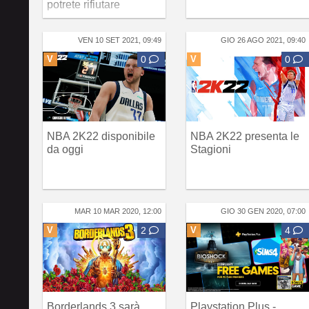
potrete rifiutare
VEN 10 SET 2021, 09:49
GIO 26 AGO 2021, 09:40
V
0
V
0
NBA 2K22 disponibile
NBA 2K22 presenta le
da oggi
Stagioni
MAR 10 MAR 2020, 12:00
GIO 30 GEN 2020, 07:00
V
2
V
4
Borderlands 3 sarà
Playstation Plus -