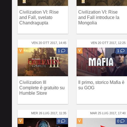
Civilization VI: Rise
Civilization VI: Rise
and Fall, svelato
and Fall introduce la
Chandragupta
Mongolia
VEN 20 OTT 2017, 14:45
VEN 20 OTT 2017, 12:25
V
1
V
1
Civilization III
Il primo, storico Mafia è
Complete è gratuito su
su GOG
Humble Store
MER 26 LUG 2017, 11:35
MAR 25 LUG 2017, 17:40
V
0
V
0