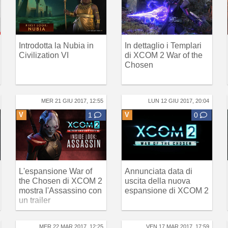
Introdotta la Nubia in
In dettaglio i Templari
Civilization VI
di XCOM 2 War of the
Chosen
MER 21 GIU 2017, 12:55
LUN 12 GIU 2017, 20:04
V
1
V
0
L'espansione War of
Annunciata data di
the Chosen di XCOM 2
uscita della nuova
mostra l'Assassino con
espansione di XCOM 2
un trailer
MER 22 MAR 2017, 12:25
VEN 17 MAR 2017, 17:59