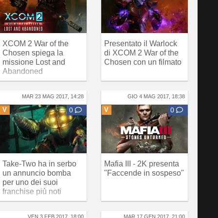
XCOM 2 War of the
Presentato il Warlock
Chosen spiega la
di XCOM 2 War of the
missione Lost and
Chosen con un filmato
Abandoned
MAR 23 MAG 2017, 14:28
GIO 4 MAG 2017, 18:38
V
0
V
0
Take-Two ha in serbo
Mafia III - 2K presenta
un annuncio bomba
"Faccende in sospeso"
per uno dei suoi
franchise più noti
VEN 3 FEB 2017, 18:00
MAR 17 GEN 2017, 21:00