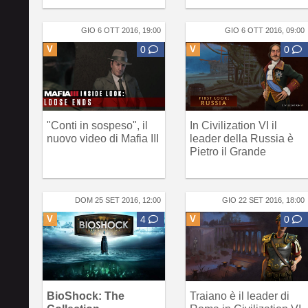
GIO 6 OTT 2016, 19:00
GIO 6 OTT 2016, 09:00
V
0
V
0
"Conti in sospeso", il
In Civilization VI il
nuovo video di Mafia III
leader della Russia è
Pietro il Grande
DOM 25 SET 2016, 12:00
GIO 22 SET 2016, 18:00
V
4
V
0
BioShock: The
Traiano è il leader di