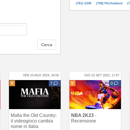
(761) GDR
(758) Picchiaduro
(
Cerca
VEN 23 AGO 2024, 18:00
GIO 22 SET 2022, 17:07
V
7
V
0
Mafia the Old Country:
NBA 2K23
-
il videogioco cambia
Recensione
nome in Italia