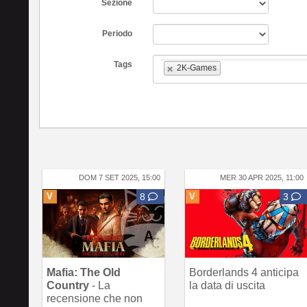
Sezione
Periodo
Tags
2K-Games
DOM 7 SET 2025, 15:00
MER 30 APR 2025, 11:00
V
8
V
3
Mafia: The Old
Borderlands 4 anticipa
Country
- La
la data di uscita
recensione che non