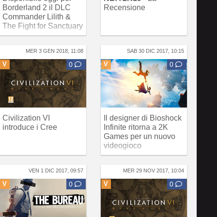
Borderland 2 il DLC
Recensione
Commander Lilith &
The Fight for Sanctuary
MER 3 GEN 2018, 11:08
SAB 30 DIC 2017, 10:15
V
0
V
0
Civilization VI
Il designer di Bioshock
introduce i Cree
Infinite ritorna a 2K
Games per un nuovo
videogioco
VEN 1 DIC 2017, 09:57
MER 29 NOV 2017, 10:04
V
0
V
0