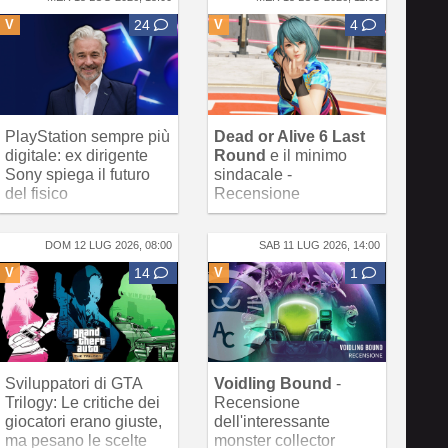
V
24
V
4
PlayStation sempre più
Dead or Alive 6 Last
digitale: ex dirigente
Round
e il minimo
Sony spiega il futuro
sindacale -
del fisico
Recensione
DOM 12 LUG 2026, 08:00
SAB 11 LUG 2026, 14:00
V
14
V
1
Sviluppatori di GTA
Voidling Bound
-
Trilogy: Le critiche dei
Recensione
giocatori erano giuste,
dell'interessante
ma pesano le scelte
monster collector