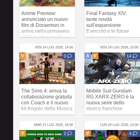
Anime Preview:
Final Fantasy XIV:
annunciato un nuovo
tante novità
film di Doraemon in
sull'espansione
arrivo nella primavera
Evercold e le future
2027 e altre novità
collaborazioni
VEN 24 LUG 2026, 14:00
VEN 24 LUG 2026, 10:00
V
0
A
V
14
The Sims 4: arriva la
Mobile Suit Gundam
collaborazione gratuita
RG XARX-ZERO è la
con Coach e il nuovo
nuova serie dello
kit Angolo della Musica
storico franchise
MAR 21 LUG 2026, 18:00
LUN 20 LUG 2026, 14:00
V
2
V
4