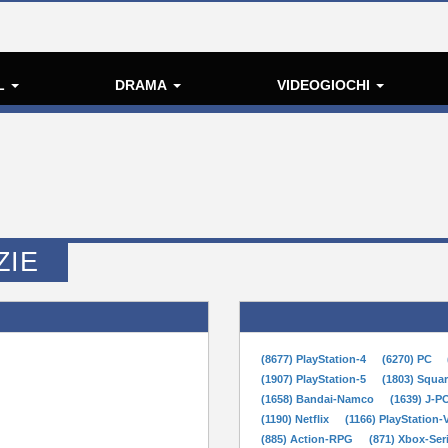
L
DRAMA
VIDEOGIOCHI
ZIE
(8677) PlayStation-4
(6270) PC
(1907) PlayStation-5
(1803) Squa
(1658) Bandai-Namco
(1639) J-
(1190) Netflix
(1166) PlayStation-
(885) Action-RPG
(871) Xbox-Ser