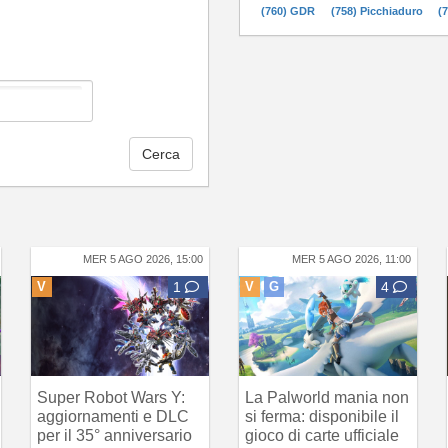
(760) GDR
(758) Picchiaduro
(
Cerca
MER 5 AGO 2026, 15:00
MER 5 AGO 2026, 11:00
V
1
V
G
4
Super Robot Wars Y:
La Palworld mania non
aggiornamenti e DLC
si ferma: disponibile il
per il 35° anniversario
gioco di carte ufficiale