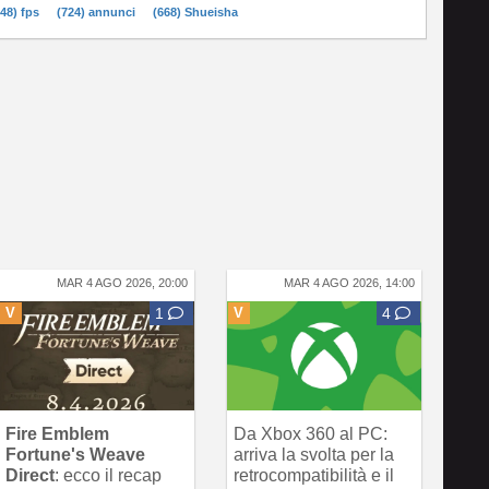
748) fps
(724) annunci
(668) Shueisha
MAR 4 AGO 2026, 20:00
MAR 4 AGO 2026, 14:00
V
1
V
4
Fire Emblem
Da Xbox 360 al PC:
Fortune's Weave
arriva la svolta per la
Direct
: ecco il recap
retrocompatibilità e il