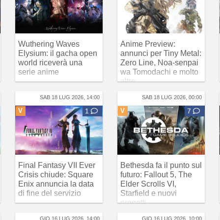
Wuthering Waves
Anime Preview:
Elysium: il gacha open
annunci per Tiny Metal:
world riceverà una
Zero Line, Noa-senpai
serie anime
wa Tomodachi e molto
altro
SAB 18 LUG 2026, 14:00
SAB 18 LUG 2026, 00:00
V
1
V
7
Final Fantasy VII Ever
Bethesda fa il punto sul
Crisis chiude: Square
futuro: Fallout 5, The
Enix annuncia la data
Elder Scrolls VI,
di fine del servizio
Starfield e nuovi
progetti
GIO 16 LUG 2026, 14:00
GIO 16 LUG 2026, 10:00