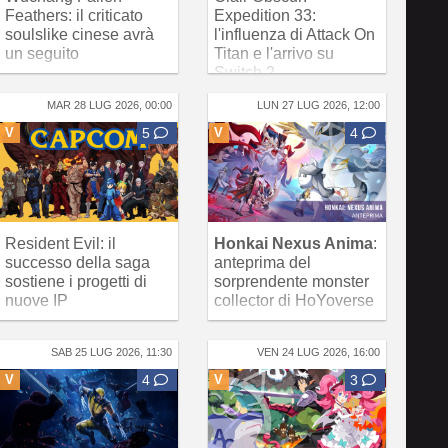
Feathers: il criticato
Expedition 33:
soulslike cinese avrà
l'influenza di Attack On
un seguito
Titan e l'arrivo su
Switch 2
MAR 28 LUG 2026, 00:00
LUN 27 LUG 2026, 12:00
V
5
V
4
Resident Evil: il
Honkai Nexus Anima
:
successo della saga
anteprima del
sostiene i progetti di
sorprendente monster
nuove IP
collector di HoYoverse
SAB 25 LUG 2026, 11:30
VEN 24 LUG 2026, 16:00
V
4
V
3