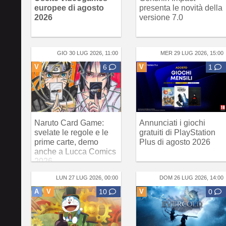
europee di agosto
presenta le novità della
2026
versione 7.0
GIO 30 LUG 2026, 11:00
MER 29 LUG 2026, 15:00
V
6
V
1
Naruto Card Game:
Annunciati i giochi
svelate le regole e le
gratuiti di PlayStation
prime carte, demo
Plus di agosto 2026
anche a Lucca Comics
2026
LUN 27 LUG 2026, 00:00
DOM 26 LUG 2026, 14:00
A
V
10
V
0