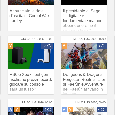
Annunciata la data
Il presidente di Sega:
d'uscita di God of War
"Il digitale è
Laufey
fondamentale ma non
abbandoneremo il
supporto fisico"
GIO 23 LUG 2026, 15:00
MER 22 LUG 2026, 15:00
V
23
V
3
PS6 e Xbox next-gen
Dungeons & Dragons
rischiano prezzi record:
Forgotten Realms: Eroi
giocare su console
di Faerûn e Avventure
sarà un lusso?
nel Faerûn arrivano in
italiano
LUN 20 LUG 2026, 08:00
LUN 20 LUG 2026, 00:00
A
V
9
A
V
4