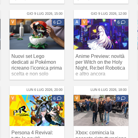
GIO 9 LUG 2026, 15:00
GIO 9 LUG 2026, 12:00
V
6
A
V
6
Nuovi set Lego
Anime Preview: novità
dedicati ai Pokémon
per Witch on the Holy
ricreano l'iconica prima
Night, Re:bel Robotica
scelta e non solo
e altro ancora
LUN 6 LUG 2026, 20:00
LUN 6 LUG 2026, 18:00
V
6
V
9
Persona 4 Revival:
Xbox: comincia la