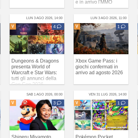
e in arrivo l'MMO
LUN 3 AGO 2026, 14:00
LUN 3 AGO 2026, 11:00
V
4
V
1
Dungeons & Dragons
Xbox Game Pass: i
presenta World of
giochi confermati in
Warcraft e Star Wars:
arrivo ad agosto 2026
tutti gli annunci della
Gen Con 2026
SAB 1 AGO 2026, 00:00
VEN 31 LUG 2026, 14:00
V
3
V
1
Shigeru Miyamoto
Pokémon Pocket,