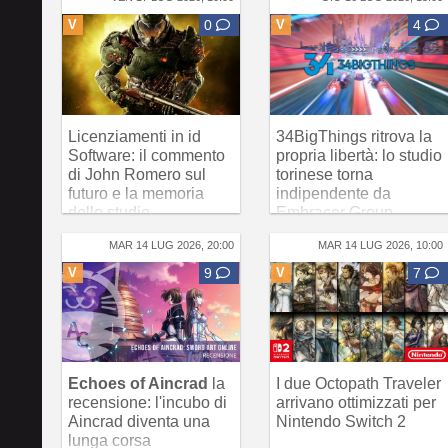
V
0
V
4
Licenziamenti in id
34BigThings ritrova la
Software: il commento
propria libertà: lo studio
di John Romero sul
torinese torna
futuro e la memoria
indipendente da
dello studio
Embracer Group
MAR 14 LUG 2026, 20:00
MAR 14 LUG 2026, 10:00
V
9
V
7
Echoes of Aincrad
la
I due Octopath Traveler
recensione: l'incubo di
arrivano ottimizzati per
Aincrad diventa una
Nintendo Switch 2
lunga corsa