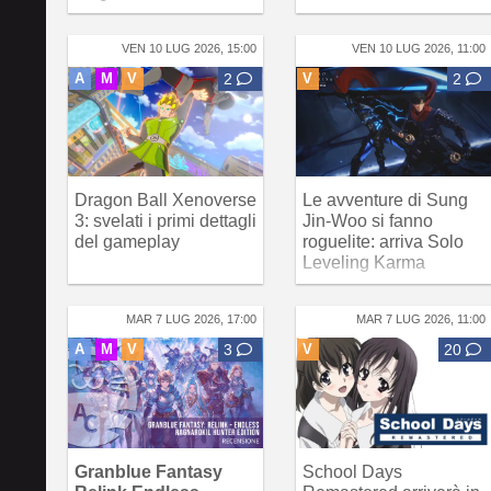
VEN 10 LUG 2026, 15:00
VEN 10 LUG 2026, 11:00
A
M
V
2
V
2
Dragon Ball Xenoverse
Le avventure di Sung
3: svelati i primi dettagli
Jin-Woo si fanno
del gameplay
roguelite: arriva Solo
Leveling Karma
MAR 7 LUG 2026, 17:00
MAR 7 LUG 2026, 11:00
A
M
V
3
V
20
Granblue Fantasy
School Days