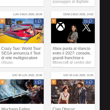
passaggio al digitale
LUN 3 AGO 2026, 00:00
DOM 2 AGO 2026, 14:00
V
1
V
11
Crazy Taxi: World Tour:
Xbox punta al rilancio
SEGA annuncia il Test
entro il 2027: console,
di rete multigiocatore
grandi franchise e
chiuso
Minecraft al centro del
piano
GIO 30 LUG 2026, 20:00
GIO 30 LUG 2026, 15:00
V
1
V
1
Wuchang Fallen
Clair Obscur: