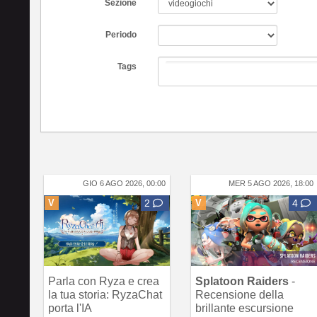
Sezione
Periodo
Tags
GIO 6 AGO 2026, 00:00
MER 5 AGO 2026, 18:00
V
2
V
4
Parla con Ryza e crea
Splatoon Raiders
-
la tua storia: RyzaChat
Recensione della
porta l'IA
brillante escursione