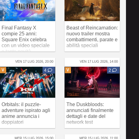
Final Fantasy X
Beast of Reincarnation:
compie 25 anni:
nuovo trailer mostra
Square Enix celebra
combattimenti, parate e
con un video speciale
abilità speciali
e tante novità
VEN 17 LUG 2026, 20:00
VEN 17 LUG 2026, 14:00
V
4
V
2
Orbitals: il puzzle-
The Duskbloods:
adventure ispirato agli
annunciati finalmente
anime annuncia i
dettagli e date del
doppiatori
network test
MER 15 LUG 2026, 15:00
MER 15 LUG 2026, 11:00