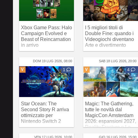
Xbox Game Pass: Halo
I 5 migliori titoli di
Campaign Evolved e
Double Fine: quando i
Beast of Reincarnation
Videogiochi diventano
in arrivo
Arte e divertimento
DOM 19 LUG 2026, 08:00
SAB 18 LUG 2026, 20:00
V
1
V
4
Star Ocean: The
Magic: The Gathering,
Second Story R arriva
tutte le novità dal
ottimizzato per
MagicCon Amsterdam
Nintendo Switch 2
2026: espansioni 2027,
Reality Fracture e Lo
Hobbit
VEN 17 LUG 2026, 10:00
GIO 16 LUG 2026, 15:00