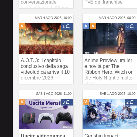
conversazionale
PvE del franchise
nell'universo di Atelier
MAR 4 AGO 2026, 10:00
MAR 4 AGO 2026, 00:00
V
1
A
V
6
A.O.T. 3: il capitolo
Anime Preview: trailer
conclusivo della saga
e novità per The
videoludica arriva il 10
Ribbon Hero, Witch on
dicembre 2026
the Holy Night e molto
altro
SAB 1 AGO 2026, 11:00
SAB 1 AGO 2026, 10:00
V
3
V
2
Uscite videogames
Genshin Impact