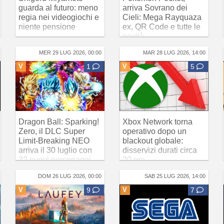
guarda al futuro: meno
arriva Sovrano dei
regia nei videogiochi e
Cieli: Mega Rayquaza
niente pensione
ex, QR Code e tutte le
novità
MER 29 LUG 2026, 00:00
MAR 28 LUG 2026, 14:00
V
1
V
5
Dragon Ball: Sparking!
Xbox Network torna
Zero, il DLC Super
operativo dopo un
Limit-Breaking NEO
blackout globale:
arriva il 30 luglio con
disservizi durati circa
33 nuovi personaggi
20 ore
DOM 26 LUG 2026, 00:00
SAB 25 LUG 2026, 14:00
V
9
V
7