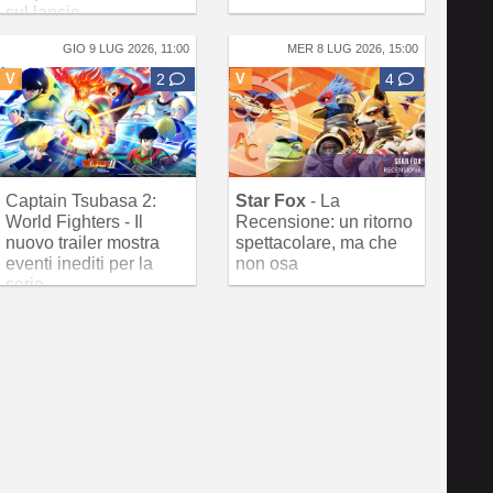
sul lancio
GIO 9 LUG 2026, 11:00
MER 8 LUG 2026, 15:00
V
2
V
4
Captain Tsubasa 2:
Star Fox
- La
World Fighters - Il
Recensione: un ritorno
nuovo trailer mostra
spettacolare, ma che
eventi inediti per la
non osa
serie