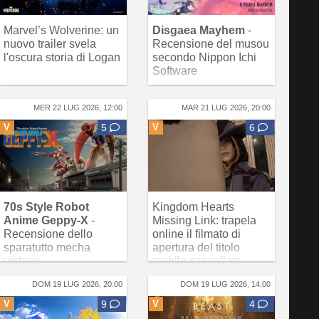
Marvel’s Wolverine: un
Disgaea Mayhem
-
nuovo trailer svela
Recensione del musou
l'oscura storia di Logan
secondo Nippon Ichi
Software
MER 22 LUG 2026, 12:00
MAR 21 LUG 2026, 20:00
V
5
V
6
70s Style Robot
Kingdom Hearts
Anime Geppy-X
-
Missing Link: trapela
Recensione dello
online il filmato di
sparatutto mecha
apertura del titolo
vintage
mobile cancellato
DOM 19 LUG 2026, 20:00
DOM 19 LUG 2026, 14:00
V
9
V
4