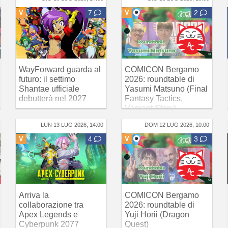
V
7
V
2
WayForward guarda al
COMICON Bergamo
futuro: il settimo
2026: roundtable di
Shantae ufficiale
Yasumi Matsuno (Final
debutterà nel 2027
Fantasy Tactics,
Vagrant Story)
LUN 13 LUG 2026, 14:00
DOM 12 LUG 2026, 10:00
V
4
V
3
Arriva la
COMICON Bergamo
collaborazione tra
2026: roundtable di
Apex Legends e
Yuji Horii (Dragon
Cyberpunk 2077
Quest)