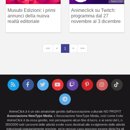
Musubi Edizioni: i primi
Animeclick su Twitch:
annunci della nuova
programma dal 27
realtà editoriale
novembre al 3 dicembre
<<
<
1
>
>>
AnimeClick.it è un sito amatoriale gestito dall'associazione culturale NO PROFIT
Associazione NewType Media
. L'Associazione NewType Media, così come il sito
AnimeClick.it da essa gestito, non perseguono alcun fine di lucro, e ai sensi del L.n.
383/2000 tutti i proventi delle attività svolte sono destinati allo svolgimento delle attività
istituzionali statutariamente previste, ed in nessun caso possono essere divisi fra gli