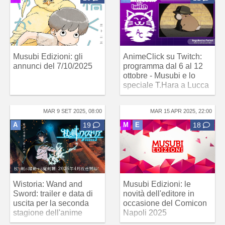
Musubi Edizioni: gli
AnimeClick su Twitch:
annunci del 7/10/2025
programma dal 6 al 12
ottobre - Musubi e lo
speciale T.Hara a Lucca
MAR 9 SET 2025, 08:00
MAR 15 APR 2025, 22:00
A
19
M
E
18
Wistoria: Wand and
Musubi Edizioni: le
Sword: trailer e data di
novità dell'editore in
uscita per la seconda
occasione del Comicon
stagione dell'anime
Napoli 2025