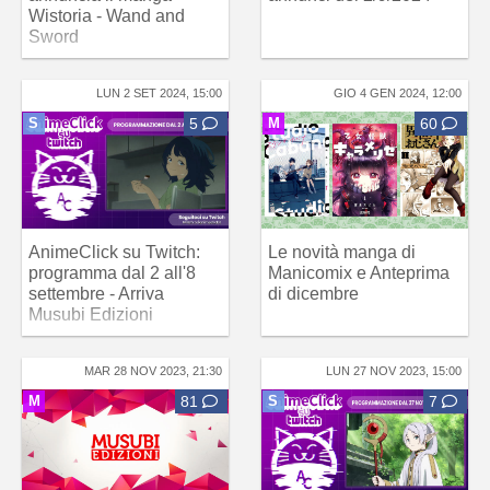
Wistoria - Wand and
Sword
LUN 2 SET 2024, 15:00
GIO 4 GEN 2024, 12:00
S
5
M
60
AnimeClick su Twitch:
Le novità manga di
programma dal 2 all'8
Manicomix e Anteprima
settembre - Arriva
di dicembre
Musubi Edizioni
MAR 28 NOV 2023, 21:30
LUN 27 NOV 2023, 15:00
M
81
S
7