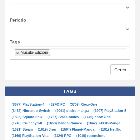
Periodo
Tags
Musubi-Edizioni
Cerca
TAGS
(8677) PlayStation-4
(6270) PC
(3709) Xbox-One
(3472) Nintendo-Switch
(2091) uscite-manga
(1907) PlayStation-5
(1803) Square-Enix
(1767) Star-Comics
(1749) Xbox One
(1748) Crunchyroll
(1658) Bandai-Namco
(1642) J-POP-Manga
(1621) Steam
(1619) Jrpg
(1504) Planet-Manga
(1191) Netflix
(1166) PlayStation-Vita
(1124) RPG
(1010) recensione