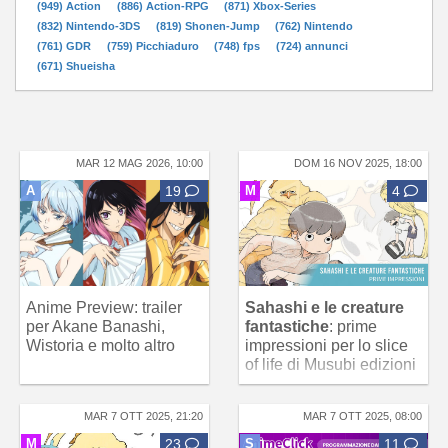
(949) Action
(886) Action-RPG
(871) Xbox-Series
(832) Nintendo-3DS
(819) Shonen-Jump
(762) Nintendo
(761) GDR
(759) Picchiaduro
(748) fps
(724) annunci
(671) Shueisha
MAR 12 MAG 2026, 10:00
DOM 16 NOV 2025, 18:00
A
19
M
4
Anime Preview: trailer
Sahashi e le creature
per Akane Banashi,
fantastiche
: prime
Wistoria e molto altro
impressioni per lo slice
of life di Musubi edizioni
MAR 7 OTT 2025, 21:20
MAR 7 OTT 2025, 08:00
M
23
S
11