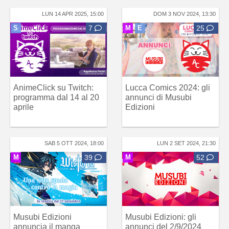
LUN 14 APR 2025, 15:00
DOM 3 NOV 2024, 13:30
S
7
M
E
25
AnimeClick su Twitch:
Lucca Comics 2024: gli
programma dal 14 al 20
annunci di Musubi
aprile
Edizioni
SAB 5 OTT 2024, 18:00
LUN 2 SET 2024, 21:30
M
39
M
52
Musubi Edizioni
Musubi Edizioni: gli
annuncia il manga
annunci del 2/9/2024