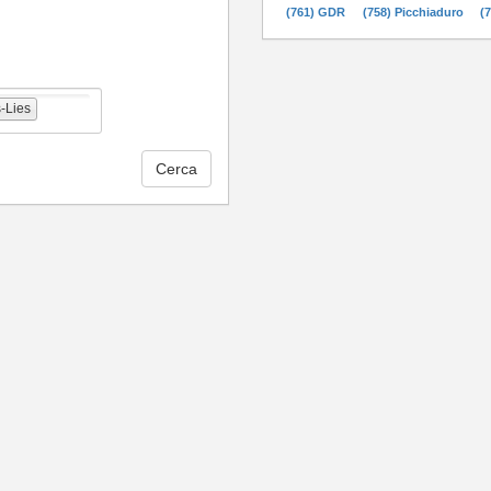
(761) GDR
(758) Picchiaduro
(
-Lies
Cerca