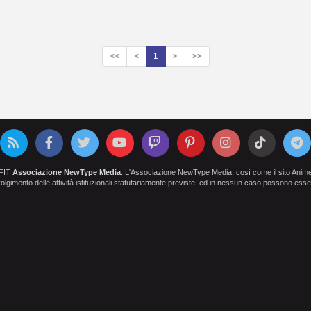
<<
<
1
>
>>
OFIT
Associazione NewType Media
. L'Associazione NewType Media, così come il sito AnimeCl
 svolgimento delle attività istituzionali statutariamente previste, ed in nessun caso possono esser