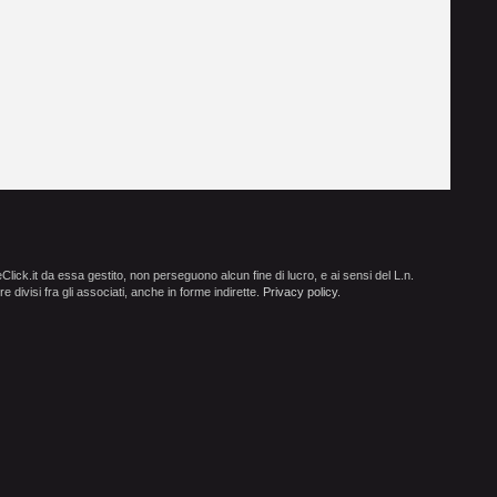
ick.it da essa gestito, non perseguono alcun fine di lucro, e ai sensi del L.n.
e divisi fra gli associati, anche in forme indirette.
Privacy policy
.