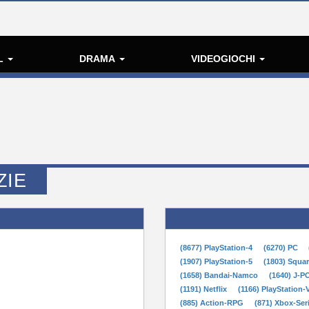
L
DRAMA
VIDEOGIOCHI
ZIE
(8677) PlayStation-4
(6270) PC
(1907) PlayStation-5
(1803) Squa
(1658) Bandai-Namco
(1640) J-
(1191) Netflix
(1166) PlayStation-
(885) Action-RPG
(871) Xbox-Ser