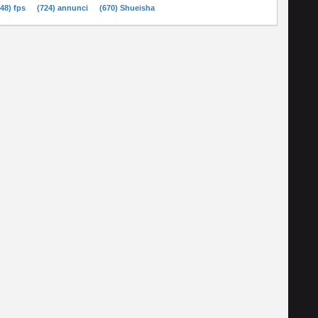
748) fps
(724) annunci
(670) Shueisha