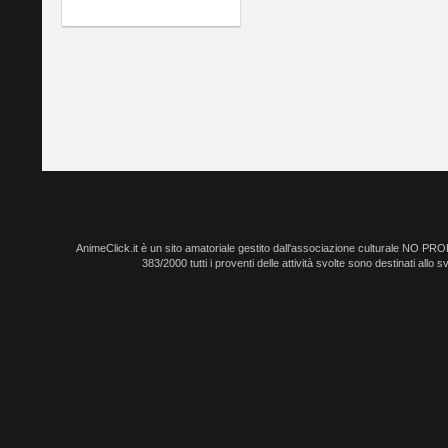
AnimeClick.it è un sito amatoriale gestito dall'associazione culturale NO PR
383/2000 tutti i proventi delle attività svolte sono destinati allo