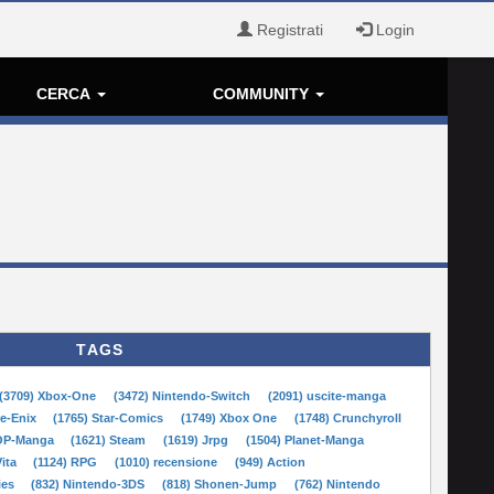
Registrati
Login
CERCA
COMMUNITY
TAGS
(3709) Xbox-One
(3472) Nintendo-Switch
(2091) uscite-manga
re-Enix
(1765) Star-Comics
(1749) Xbox One
(1748) Crunchyroll
POP-Manga
(1621) Steam
(1619) Jrpg
(1504) Planet-Manga
Vita
(1124) RPG
(1010) recensione
(949) Action
ies
(832) Nintendo-3DS
(818) Shonen-Jump
(762) Nintendo