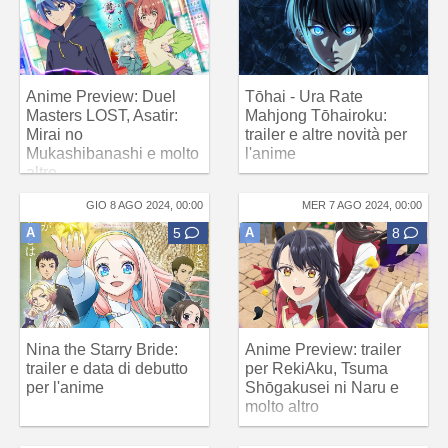
Anime Preview: Duel
Tōhai - Ura Rate
Masters LOST, Asatir:
Mahjong Tōhairoku:
Mirai no
trailer e altre novità per
Mukashibanashi e molto
l'anime
altro
GIO 8 AGO 2024, 00:00
MER 7 AGO 2024, 00:00
A
5
A
8
Nina the Starry Bride:
Anime Preview: trailer
trailer e data di debutto
per RekiAku, Tsuma
per l'anime
Shōgakusei ni Naru e
molto altro