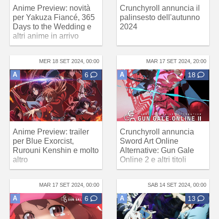
Anime Preview: novità
Crunchyroll annuncia il
per Yakuza Fiancé, 365
palinsesto dell'autunno
Days to the Wedding e
2024
altri anime in arrivo
MER 18 SET 2024, 00:00
MAR 17 SET 2024, 20:00
A
6
A
18
Anime Preview: trailer
Crunchyroll annuncia
per Blue Exorcist,
Sword Art Online
Rurouni Kenshin e molto
Alternative: Gun Gale
altro
Online 2 e altri titoli
MAR 17 SET 2024, 00:00
SAB 14 SET 2024, 00:00
A
6
A
13