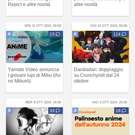
Reject e altre novità
altre novità
VEN 11 OTT 2024, 00:00
GIO 10 OTT 2024, 00:00
A
13
A
114
Yamato Video annuncia
Dandadan: doppiaggio
I giovani lupi di Mibu (Ao
su Crunchyroll dal 24
no Miburō)
ottobre
MER 9 OTT 2024, 15:00
GIO 3 OTT 2024, 20:05
A
33
A
18