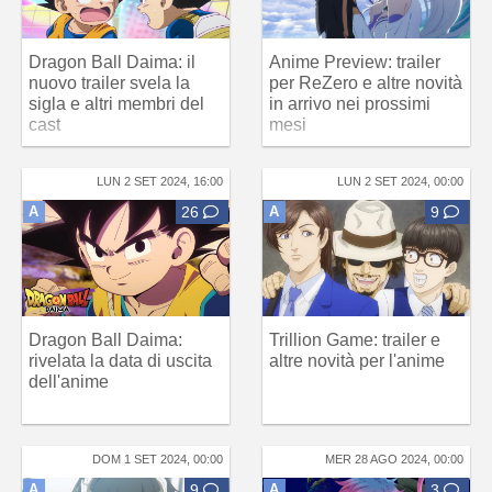
Dragon Ball Daima: il
Anime Preview: trailer
nuovo trailer svela la
per ReZero e altre novità
sigla e altri membri del
in arrivo nei prossimi
cast
mesi
LUN 2 SET 2024, 16:00
LUN 2 SET 2024, 00:00
A
26
A
9
Dragon Ball Daima:
Trillion Game: trailer e
rivelata la data di uscita
altre novità per l'anime
dell'anime
DOM 1 SET 2024, 00:00
MER 28 AGO 2024, 00:00
A
9
A
3