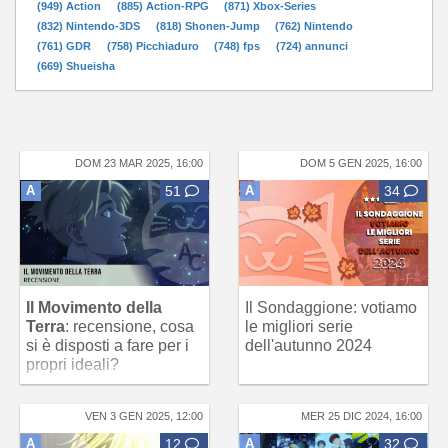
(949) Action
(885) Action-RPG
(871) Xbox-Series
(832) Nintendo-3DS
(818) Shonen-Jump
(762) Nintendo
(761) GDR
(758) Picchiaduro
(748) fps
(724) annunci
(669) Shueisha
DOM 23 MAR 2025, 16:00
DOM 5 GEN 2025, 16:00
A
51
A
34
Il Movimento della
Il Sondaggione: votiamo
Terra
: recensione, cosa
le migliori serie
si è disposti a fare per i
dell'autunno 2024
propri ideali?
VEN 3 GEN 2025, 12:00
MER 25 DIC 2024, 16:00
A
12
A
32