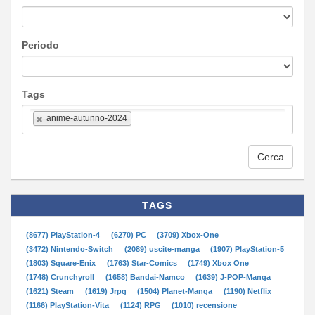
Periodo
Tags
anime-autunno-2024
Cerca
TAGS
(8677) PlayStation-4
(6270) PC
(3709) Xbox-One
(3472) Nintendo-Switch
(2089) uscite-manga
(1907) PlayStation-5
(1803) Square-Enix
(1763) Star-Comics
(1749) Xbox One
(1748) Crunchyroll
(1658) Bandai-Namco
(1639) J-POP-Manga
(1621) Steam
(1619) Jrpg
(1504) Planet-Manga
(1190) Netflix
(1166) PlayStation-Vita
(1124) RPG
(1010) recensione