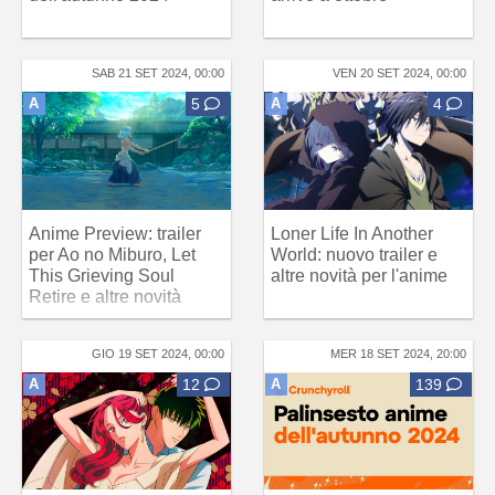
SAB 21 SET 2024, 00:00
VEN 20 SET 2024, 00:00
A
5
A
4
Anime Preview: trailer
Loner Life In Another
per Ao no Miburo, Let
World: nuovo trailer e
This Grieving Soul
altre novità per l'anime
Retire e altre novità
GIO 19 SET 2024, 00:00
MER 18 SET 2024, 20:00
A
12
A
139