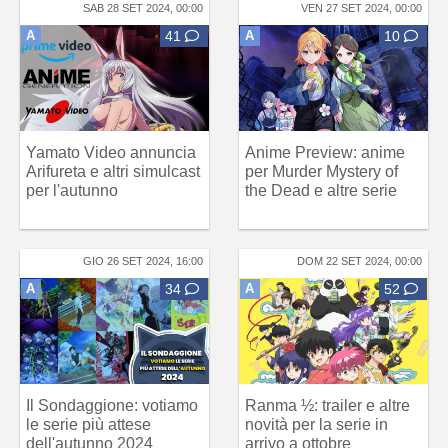
SAB 28 SET 2024, 00:00
VEN 27 SET 2024, 00:00
A
41
A
10
Yamato Video annuncia
Anime Preview: anime
Arifureta e altri simulcast
per Murder Mystery of
per l'autunno
the Dead e altre serie
GIO 26 SET 2024, 16:00
DOM 22 SET 2024, 00:00
A
34
A
52
Il Sondaggione: votiamo
Ranma ½: trailer e altre
le serie più attese
novità per la serie in
dell'autunno 2024
arrivo a ottobre