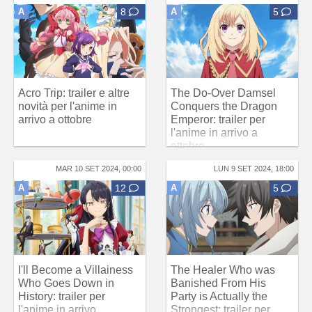
A
8
A
5
Acro Trip: trailer e altre
The Do-Over Damsel
novità per l'anime in
Conquers the Dragon
arrivo a ottobre
Emperor: trailer per
l'anime in arrivo a
ottobre
MAR 10 SET 2024, 00:00
LUN 9 SET 2024, 18:00
A
12
A
5
I'll Become a Villainess
The Healer Who was
Who Goes Down in
Banished From His
History: trailer per
Party is Actually the
l'anime in arrivo
Strongest: trailer per