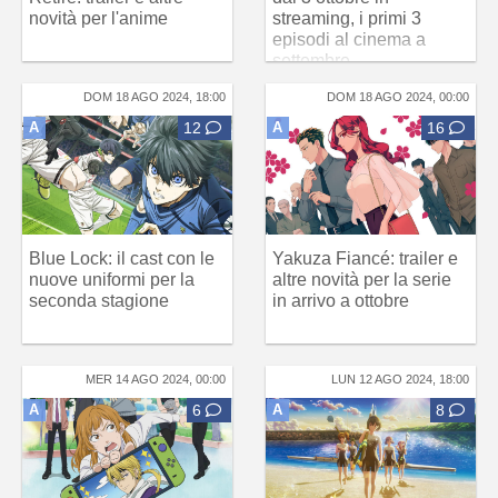
novità per l'anime
streaming, i primi 3
episodi al cinema a
settembre
DOM 18 AGO 2024, 18:00
DOM 18 AGO 2024, 00:00
A
12
A
16
Blue Lock: il cast con le
Yakuza Fiancé: trailer e
nuove uniformi per la
altre novità per la serie
seconda stagione
in arrivo a ottobre
MER 14 AGO 2024, 00:00
LUN 12 AGO 2024, 18:00
A
6
A
8