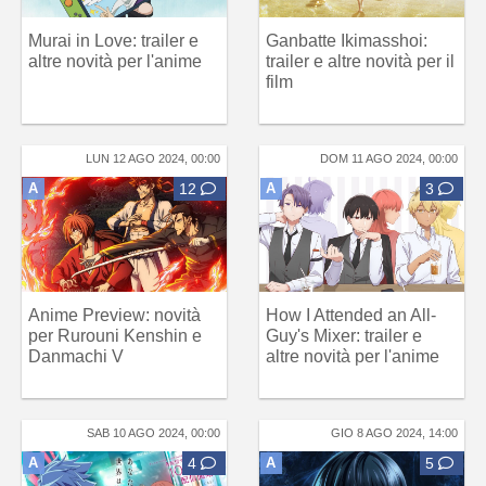
Murai in Love: trailer e
Ganbatte Ikimasshoi:
altre novità per l'anime
trailer e altre novità per il
film
LUN 12 AGO 2024, 00:00
DOM 11 AGO 2024, 00:00
A
12
A
3
Anime Preview: novità
How I Attended an All-
per Rurouni Kenshin e
Guy's Mixer: trailer e
Danmachi V
altre novità per l'anime
SAB 10 AGO 2024, 00:00
GIO 8 AGO 2024, 14:00
A
4
A
5