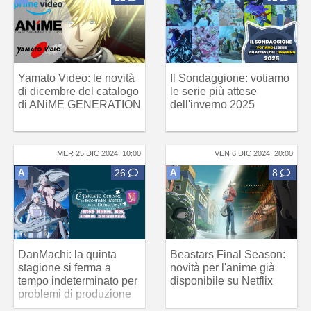
Yamato Video: le novità
Il Sondaggione: votiamo
di dicembre del catalogo
le serie più attese
di ANiME GENERATION
dell'inverno 2025
MER 25 DIC 2024, 10:00
VEN 6 DIC 2024, 20:00
A
26
A
8
DanMachi: la quinta
Beastars Final Season:
stagione si ferma a
novità per l'anime già
tempo indeterminato per
disponibile su Netflix
problemi di produzione