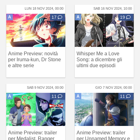
LUN 18 NOV 2024, 00:00
SAB 16 NOV 2024, 10:00
A
17
A
19
Anime Preview: novità
Whisper Me a Love
per Iruma-kun, Dr Stone
Song: a dicembre gli
e altre serie
ultimi due episodi
SAB 9 NOV 2024, 00:00
GIO 7 NOV 2024, 00:00
A
11
A
11
Anime Preview: trailer
Anime Preview: trailer
per Medalist, Ranger
per Unnamed Memory e