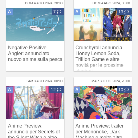
DOM 4 AGO 2024, 20:00
DOM 4 AGO 2024, 00:00
A
7
A
13
Negative Positive
Crunchyroll annuncia
Angler: annunciato
Honey Lemon Soda,
nuovo anime sulla pesca
Trillion Game e altre
novità per le prossime
stagioni
SAB 3 AGO 2024, 00:00
MAR 30 LUG 2024, 20:00
A
12
A
10
Anime Preview:
Anime Preview: trailer
annuncio per Secrets of
per Mononoke, Dark
the Silent Witch e altre
Machine e molto altro