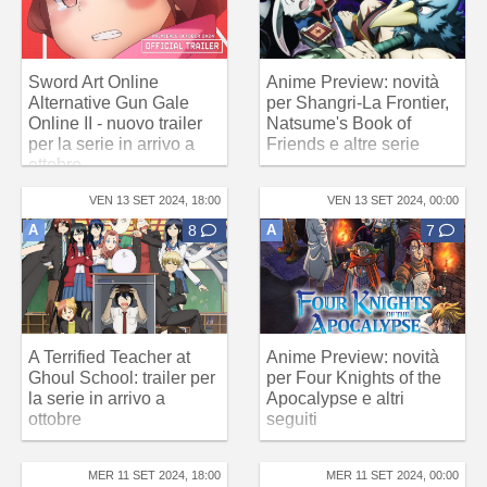
Sword Art Online
Anime Preview: novità
Alternative Gun Gale
per Shangri-La Frontier,
Online II - nuovo trailer
Natsume's Book of
per la serie in arrivo a
Friends e altre serie
ottobre
VEN 13 SET 2024, 18:00
VEN 13 SET 2024, 00:00
A
8
A
7
A Terrified Teacher at
Anime Preview: novità
Ghoul School: trailer per
per Four Knights of the
la serie in arrivo a
Apocalypse e altri
ottobre
seguiti
MER 11 SET 2024, 18:00
MER 11 SET 2024, 00:00