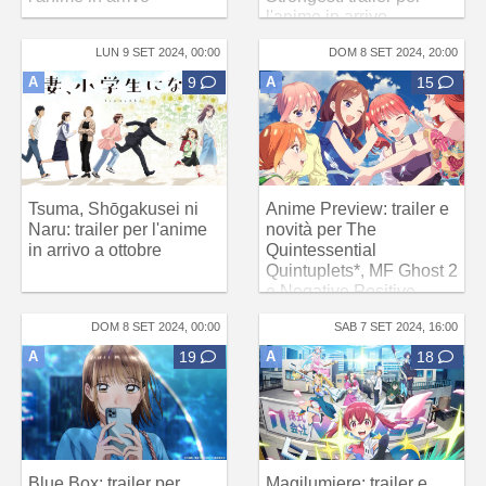
l'anime in arrivo
LUN 9 SET 2024, 00:00
DOM 8 SET 2024, 20:00
A
9
A
15
Tsuma, Shōgakusei ni
Anime Preview: trailer e
Naru: trailer per l'anime
novità per The
in arrivo a ottobre
Quintessential
Quintuplets*, MF Ghost 2
e Negative Positive
Angler
DOM 8 SET 2024, 00:00
SAB 7 SET 2024, 16:00
A
19
A
18
Blue Box: trailer per
Magilumiere: trailer e