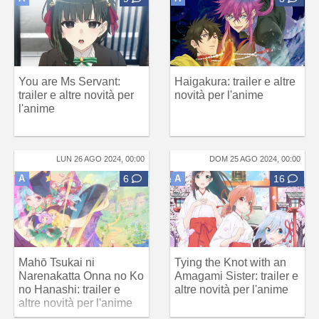
You are Ms Servant:
Haigakura: trailer e altre
trailer e altre novità per
novità per l'anime
l'anime
LUN 26 AGO 2024, 00:00
DOM 25 AGO 2024, 00:00
A
6
A
16
Mahō Tsukai ni
Tying the Knot with an
Narenakatta Onna no Ko
Amagami Sister: trailer e
no Hanashi: trailer e
altre novità per l'anime
altre novità per l'anime