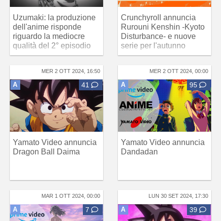
Uzumaki: la produzione
Crunchyroll annuncia
dell'anime risponde
Rurouni Kenshin -Kyoto
riguardo la mediocre
Disturbance- e nuove
qualità del 2° episodio
serie per l'autunno
MER 2 OTT 2024, 16:50
MER 2 OTT 2024, 00:00
A
41
A
95
Yamato Video annuncia
Yamato Video annuncia
Dragon Ball Daima
Dandadan
MAR 1 OTT 2024, 00:00
LUN 30 SET 2024, 17:30
A
7
A
39