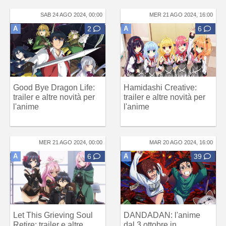
SAB 24 AGO 2024, 00:00
MER 21 AGO 2024, 16:00
A
2
A
6
Good Bye Dragon Life:
Hamidashi Creative:
trailer e altre novità per
trailer e altre novità per
l'anime
l'anime
MER 21 AGO 2024, 00:00
MAR 20 AGO 2024, 16:00
A
6
A
39
Let This Grieving Soul
DANDADAN: l'anime
Retire: trailer e altre
dal 3 ottobre in