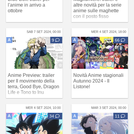
l'anime in arrivo a
altre novità per la serie
ottobre
anime sulle maghette
con il posto fisso
SAB 7 SET 2024, 00:00
MER 4 SET 2024, 18:00
A
9
A
66
Anime Preview: trailer
Novità Anime stagionali
per Il movimento della
Autunno 2024 - Il
terra, Good Bye, Dragon
Listone!
Life e Tono to Inu
MER 4 SET 2024, 10:00
MAR 3 SET 2024, 00:00
A
34
A
11