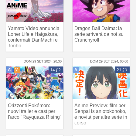
Yamato Video annuncia
Dragon Ball Daima: la
Loner Life e Haigakura,
serie arriverà da noi su
confermati DanMachi e
Crunchyroll
Tonbo
DOM 29 SET 2024, 20:30
DOM 29 SET 2024, 00:00
A
V
14
A
21
Orizzonti Pokémon:
Anime Preview: film per
nuovi trailer e cast per
Senpai is an otokonoko,
l'arco "Rayquaza Rising"
e novità per altre serie in
corso