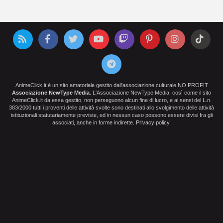
AnimeClick.it è un sito amatoriale gestito dall'associazione culturale NO PROFIT
Associazione NewType Media
. L'Associazione NewType Media, così come il sito
AnimeClick.it da essa gestito, non perseguono alcun fine di lucro, e ai sensi del L.n.
383/2000 tutti i proventi delle attività svolte sono destinati allo svolgimento delle attività
istituzionali statutariamente previste, ed in nessun caso possono essere divisi fra gli
associati, anche in forme indirette.
Privacy policy
.