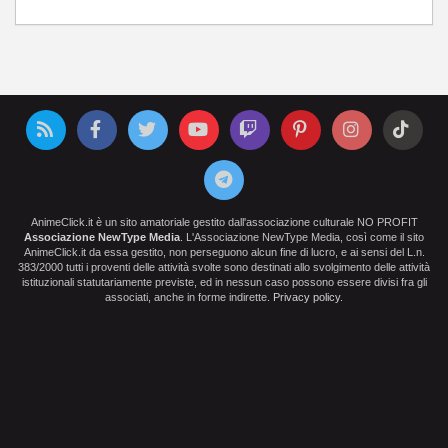
AnimeClick.it è un sito amatoriale gestito dall'associazione culturale NO PROFIT
Associazione NewType Media
. L'Associazione NewType Media, così come il sito
AnimeClick.it da essa gestito, non perseguono alcun fine di lucro, e ai sensi del L.n.
383/2000 tutti i proventi delle attività svolte sono destinati allo svolgimento delle attività
istituzionali statutariamente previste, ed in nessun caso possono essere divisi fra gli
associati, anche in forme indirette.
Privacy policy
.