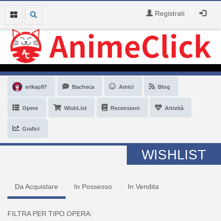
Registrati
erikap97
Bacheca
Amici
Blog
Opere
WishList
Recensioni
Attività
Grafici
WISHLIST
Da Acquistare
In Possesso
In Vendita
FILTRA PER TIPO OPERA: