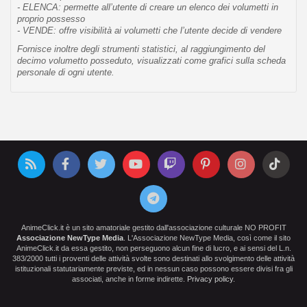
- ELENCA: permette all’utente di creare un elenco dei volumetti in
proprio possesso
- VENDE: offre visibilità ai volumetti che l’utente decide di vendere
Fornisce inoltre degli strumenti statistici, al raggiungimento del
decimo volumetto posseduto, visualizzati come grafici sulla scheda
personale di ogni utente.
AnimeClick.it è un sito amatoriale gestito dall'associazione culturale NO PROFIT
Associazione NewType Media
. L'Associazione NewType Media, così come il sito
AnimeClick.it da essa gestito, non perseguono alcun fine di lucro, e ai sensi del L.n.
383/2000 tutti i proventi delle attività svolte sono destinati allo svolgimento delle attività
istituzionali statutariamente previste, ed in nessun caso possono essere divisi fra gli
associati, anche in forme indirette.
Privacy policy
.