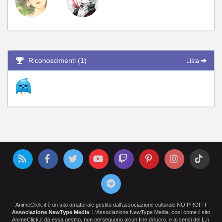
Riconoscimenti (1)
Lista
AnimeClick.it è un sito amatoriale gestito dall'associazione culturale NO PROFIT
Associazione NewType Media
. L'Associazione NewType Media, così come il sito
AnimeClick.it da essa gestito, non perseguono alcun fine di lucro, e ai sensi del L.n.