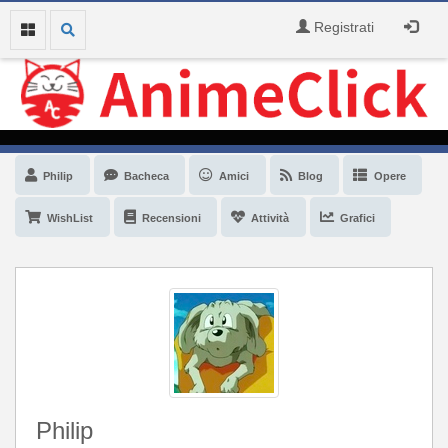
Registrati
Philip
Bacheca
Amici
Blog
Opere
WishList
Recensioni
Attività
Grafici
Philip