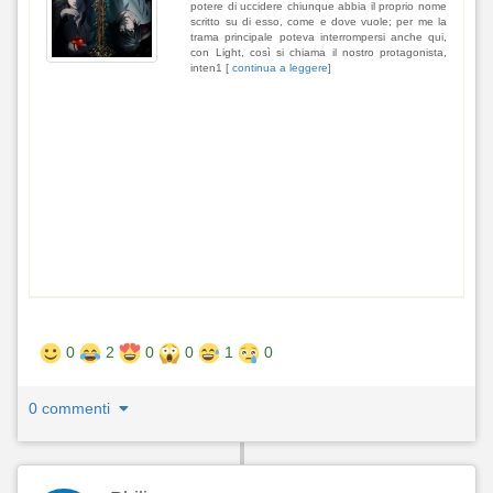
potere di uccidere chiunque abbia il proprio nome
scritto su di esso, come e dove vuole; per me la
trama principale poteva interrompersi anche qui,
con Light, così si chiama il nostro protagonista,
inten1 [
continua a leggere
]
0
2
0
0
1
0
0 commenti