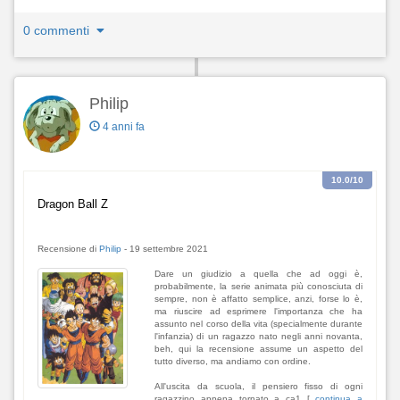
0 commenti
Philip
4 anni fa
10.0
/10
Dragon Ball Z
Recensione di
Philip
-
19 settembre 2021
Dare un giudizio a quella che ad oggi è,
probabilmente, la serie animata più conosciuta di
sempre, non è affatto semplice, anzi, forse lo è,
ma riuscire ad esprimere l'importanza che ha
assunto nel corso della vita (specialmente durante
l'infanzia) di un ragazzo nato negli anni novanta,
beh, qui la recensione assume un aspetto del
tutto diverso, ma andiamo con ordine.
All'uscita da scuola, il pensiero fisso di ogni
ragazzino appena tornato a ca1 [
continua a