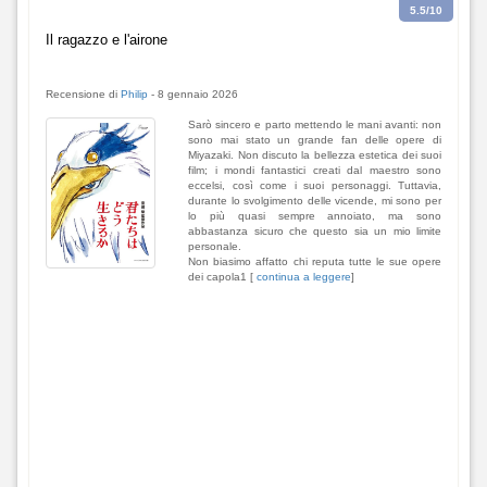
5.5
/10
Il ragazzo e l'airone
Recensione di
Philip
-
8 gennaio 2026
Sarò sincero e parto mettendo le mani avanti: non
sono mai stato un grande fan delle opere di
Miyazaki. Non discuto la bellezza estetica dei suoi
film; i mondi fantastici creati dal maestro sono
eccelsi, così come i suoi personaggi. Tuttavia,
durante lo svolgimento delle vicende, mi sono per
lo più quasi sempre annoiato, ma sono
abbastanza sicuro che questo sia un mio limite
personale.
Non biasimo affatto chi reputa tutte le sue opere
dei capola1 [
continua a leggere
]