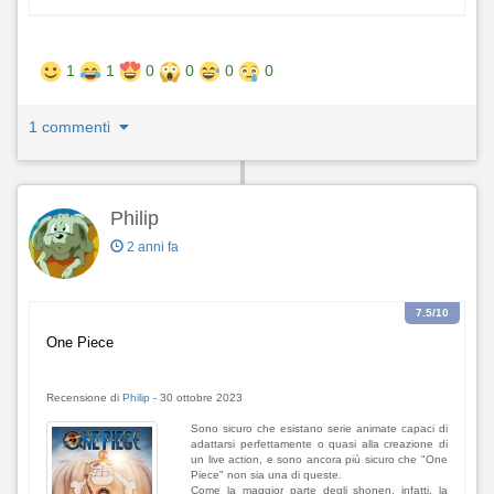
1
1
0
0
0
0
1 commenti
Philip
2 anni fa
7.5
/10
One Piece
Recensione di
Philip
-
30 ottobre 2023
Sono sicuro che esistano serie animate capaci di
adattarsi perfettamente o quasi alla creazione di
un live action, e sono ancora più sicuro che "One
Piece" non sia una di queste.
Come la maggior parte degli shonen, infatti, la