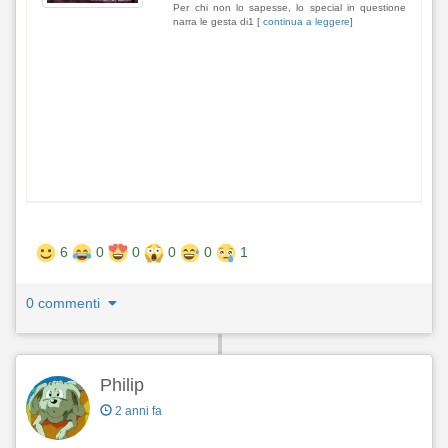
Per chi non lo sapesse, lo special in questione
narra le gesta di1 [
continua a leggere
]
6
0
0
0
0
1
0 commenti
Philip
2 anni fa