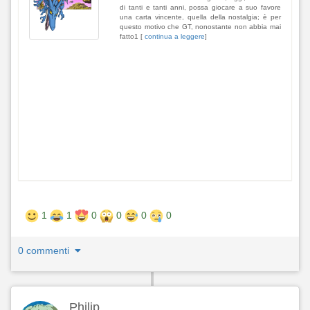
di tanti e tanti anni, possa giocare a suo favore
una carta vincente, quella della nostalgia; è per
questo motivo che GT, nonostante non abbia mai
fatto1 [
continua a leggere
]
1
1
0
0
0
0
0 commenti
Philip