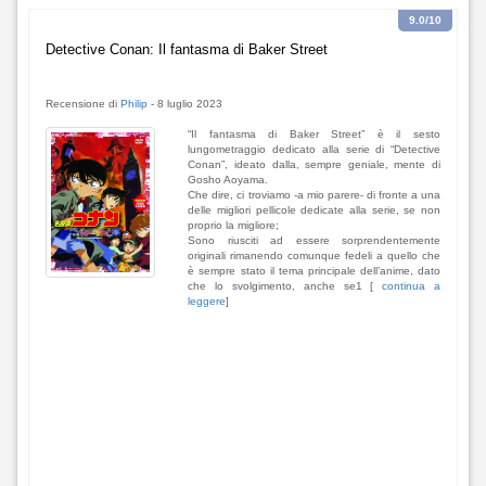
9.0
/10
Detective Conan: Il fantasma di Baker Street
Recensione di
Philip
-
8 luglio 2023
“Il fantasma di Baker Street” è il sesto
lungometraggio dedicato alla serie di “Detective
Conan”, ideato dalla, sempre geniale, mente di
Gosho Aoyama.
Che dire, ci troviamo -a mio parere- di fronte a una
delle migliori pellicole dedicate alla serie, se non
proprio la migliore;
Sono riusciti ad essere sorprendentemente
originali rimanendo comunque fedeli a quello che
è sempre stato il tema principale dell’anime, dato
che lo svolgimento, anche se1 [
continua a
leggere
]