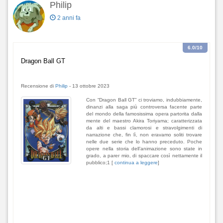
Philip
2 anni fa
6.0
/10
Dragon Ball GT
Recensione di
Philip
-
13 ottobre 2023
Con “Dragon Ball GT” ci troviamo, indubbiamente,
dinanzi alla saga più controversa facente parte
del mondo della famosissima opera partorita dalla
mente del maestro Akira Toriyama; caratterizzata
da alti e bassi clamorosi e stravolgimenti di
narrazione che, fin lì, non eravamo soliti trovare
nelle due serie che lo hanno preceduto. Poche
opere nella storia dell’animazione sono state in
grado, a parer mio, di spaccare così nettamente il
pubblico;1 [
continua a leggere
]