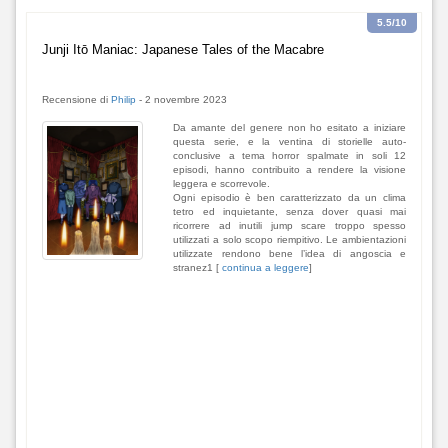
5.5
/10
Junji Itō Maniac: Japanese Tales of the Macabre
Recensione di
Philip
-
2 novembre 2023
Da amante del genere non ho esitato a iniziare
questa serie, e la ventina di storielle auto-
conclusive a tema horror spalmate in soli 12
episodi, hanno contribuito a rendere la visione
leggera e scorrevole.
Ogni episodio è ben caratterizzato da un clima
tetro ed inquietante, senza dover quasi mai
ricorrere ad inutili jump scare troppo spesso
utilizzati a solo scopo riempitivo. Le ambientazioni
utilizzate rendono bene l’idea di angoscia e
stranez1 [
continua a leggere
]