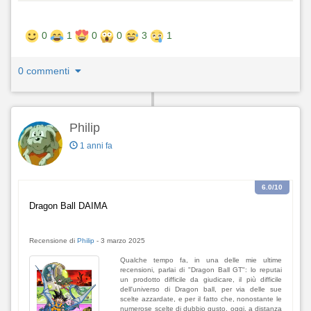
0
1
0
0
3
1
0 commenti
Philip
1 anni fa
6.0
/10
Dragon Ball DAIMA
Recensione di
Philip
-
3 marzo 2025
Qualche tempo fa, in una delle mie ultime
recensioni, parlai di "Dragon Ball GT": lo reputai
un prodotto difficile da giudicare, il più difficile
dell'universo di Dragon ball, per via delle sue
scelte azzardate, e per il fatto che, nonostante le
numerose scelte di dubbio gusto, oggi, a distanza