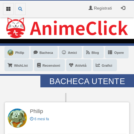
Registrati
Philip
Bacheca
Amici
Blog
Opere
WishList
Recensioni
Attività
Grafici
BACHECA UTENTE
Philip
6 mesi fa