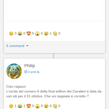
0
0
0
0
1
0
5 commenti
Philip
3 anni fa
Ciao ragazzi.
L’uscita del numero 6 della final edition dei Cavalieri è data da
vari siti per il 31 ottobre. Che voi sappiate è corretto ?
1
1
0
0
0
0