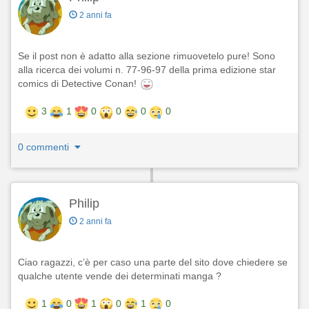
2 anni fa
Se il post non è adatto alla sezione rimuovetelo pure! Sono
alla ricerca dei volumi n. 77-96-97 della prima edizione star
comics di Detective Conan!
3
1
0
0
0
0
0 commenti
Philip
2 anni fa
Ciao ragazzi, c’è per caso una parte del sito dove chiedere se
qualche utente vende dei determinati manga ?
1
0
1
0
1
0