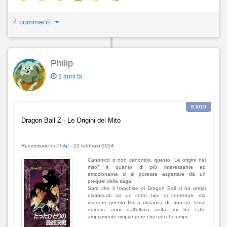
4 commenti
Philip
2 anni fa
8.0
/10
Dragon Ball Z - Le Origini del Mito
Recensione di
Philip
-
22 febbraio 2024
Canonico o non canonico, questo “Le origini nel
mito” è quanto di più interessante ed
emozionante ci si potesse aspettare da un
prequel della saga.
Sarà che il franchise di Dragon Ball ci ha ormai
disabituati ad un certo tipo di contenuti, ma
rivedere questo film a distanza di, non so, forse
quindici anni dall’ultima volta, mi ha fatto
ampiamente rimpiangere i bei vecchi tempi.