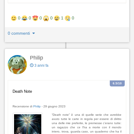
0
0
0
0
1
0
0 commenti
Philip
3 anni fa
6.5
/10
Death Note
Recensione di
Philip
-
29 giugno 2023
“Death note” è una di quelle serie che avrebbe
avuto tutte le carte in regola per essere di diritto
una delle mie preferite, le premesse c’erano tutte:
un ragazzo che ce l’ha a morte con il mondo
intero, trova, guarda caso, un quaderno che ha il