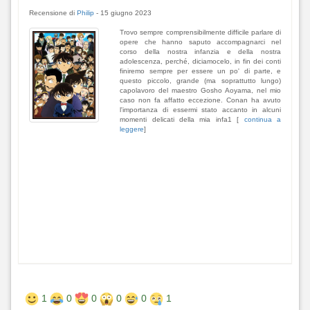
Recensione di
Philip
-
15 giugno 2023
Trovo sempre comprensibilmente difficile parlare di
opere che hanno saputo accompagnarci nel
corso della nostra infanzia e della nostra
adolescenza, perché, diciamocelo, in fin dei conti
finiremo sempre per essere un po' di parte, e
questo piccolo, grande (ma soprattutto lungo)
capolavoro del maestro Gosho Aoyama, nel mio
caso non fa affatto eccezione. Conan ha avuto
l'importanza di essermi stato accanto in alcuni
momenti delicati della mia infa1 [
continua a
leggere
]
1
0
0
0
0
1