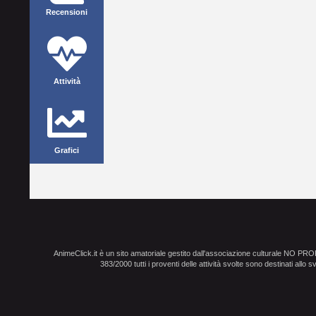
Recensioni
Attività
Grafici
AnimeClick.it è un sito amatoriale gestito dall'associazione culturale NO PR
383/2000 tutti i proventi delle attività svolte sono destinati allo