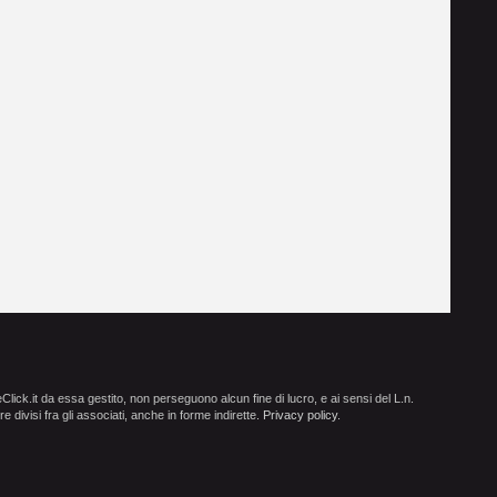
ick.it da essa gestito, non perseguono alcun fine di lucro, e ai sensi del L.n.
e divisi fra gli associati, anche in forme indirette.
Privacy policy
.