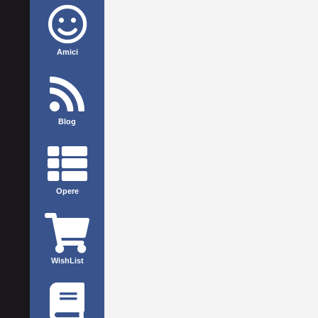
Amici
Blog
Opere
WishList