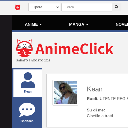
ANIME
MANGA
NOVE
SABATO 8 AGOSTO 2026
Kean
Kean
Ruoli:
UTENTE REGI
Su di me:
Cinefilo a tratti
Bacheca