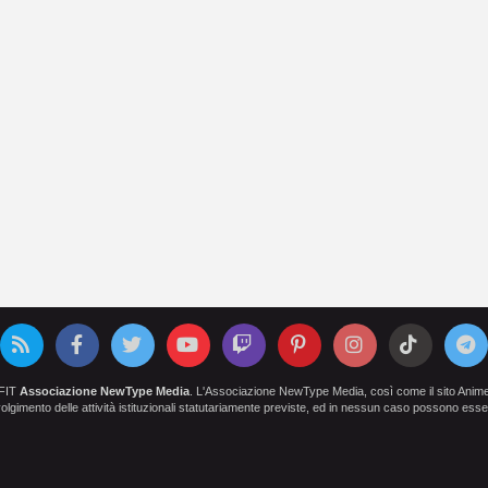
OFIT
Associazione NewType Media
. L'Associazione NewType Media, così come il sito AnimeCl
 svolgimento delle attività istituzionali statutariamente previste, ed in nessun caso possono esser