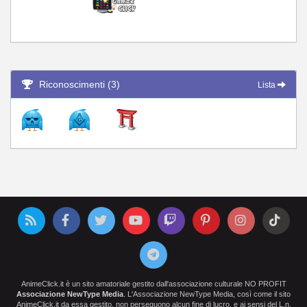
Riconoscimenti (3)
Lista
AnimeClick.it è un sito amatoriale gestito dall'associazione culturale NO PROFIT
Associazione NewType Media
. L'Associazione NewType Media, così come il sito
AnimeClick.it da essa gestito, non perseguono alcun fine di lucro, e ai sensi del L.n.