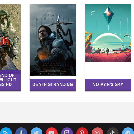
END OF
WILIGHT
SS HD
DEATH STRANDING
NO MAN'S SKY