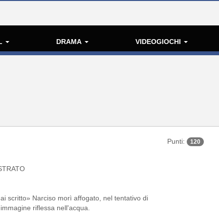
L
DRAMA
VIDEOGIOCHI
Punti:
120
STRATO
i scritto» Narciso morì affogato, nel tentativo di
 immagine riflessa nell'acqua.