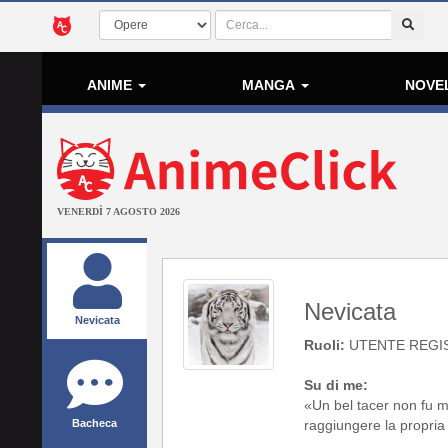
ANIME
MANGA
NOVE
VENERDÌ 7 AGOSTO 2026
Nevicata
Nevicata
Ruoli:
UTENTE REGI
Su di me:
«Un bel tacer non fu ma
Bacheca
raggiungere la propria