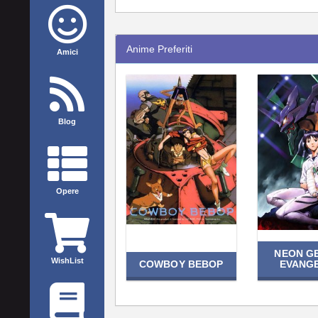
Anime Preferiti
Amici
Blog
Opere
NEON G
WishList
COWBOY BEBOP
EVANG