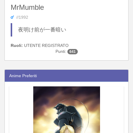
MrMumble
//1992
夜明け前が一番暗い
Ruoli:
UTENTE REGISTRATO
Punti:
641
Anime Preferiti