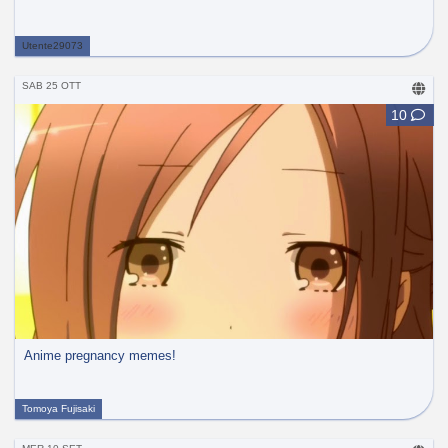
Utente29073
SAB 25 OTT
10
Anime pregnancy memes!
Tomoya Fujisaki