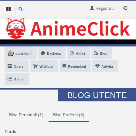
Registrati
bunshichi
Bacheca
Amici
Blog
Opere
WishList
Recensioni
Attività
Grafici
BLOG UTENTE
Blog Personali (
1
)
Blog Preferiti (
8
)
Titolo