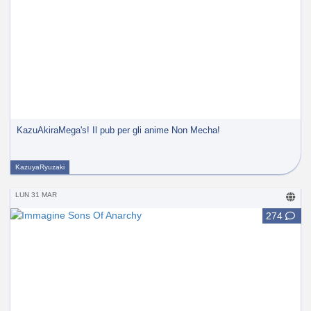
KazuAkiraMega's! Il pub per gli anime Non Mecha!
KazuyaRyuzaki
LUN 31 MAR
274