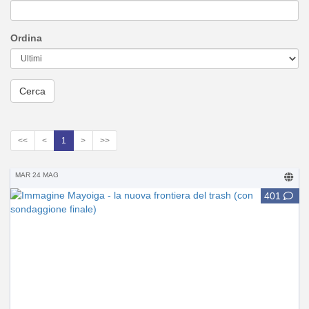
Ordina
<<
<
1
>
>>
MAR 24 MAG
401