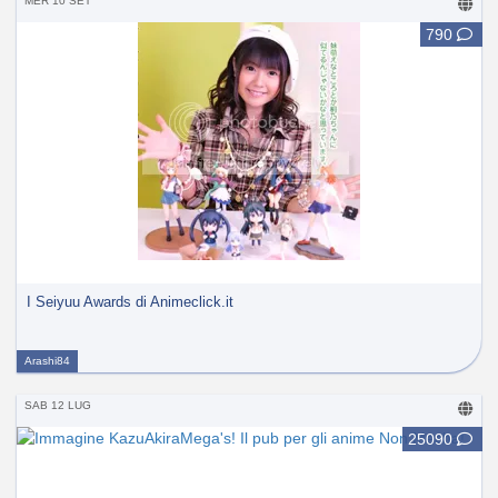
MER 10 SET
790
I Seiyuu Awards di Animeclick.it
Arashi84
SAB 12 LUG
25090