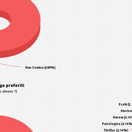
Star Comics (100%)
a preferiti
to almeno 7)
Ecchi (1
Storico
Harem (2.7
Psicologico (2.74%
Thriller (2.74%)