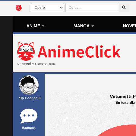
ANIME
MANGA
NOVE
VENERDÌ 7 AGOSTO 2026
Volumetti P
Sly Cooper 93
(in base alla 
Bacheca