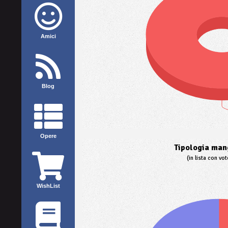
Amici
Blog
Opere
Tipologia mang
(in lista con vo
WishList