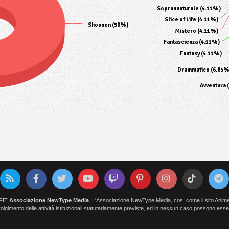
Soprannaturale (4.11%)
Slice of Life (4.11%)
Shounen (50%)
Mistero (4.11%)
Fantascienza (4.11%)
Fantasy (4.11%)
Drammatico (6.85%
Avventura 
OFIT
Associazione NewType Media
. L'Associazione NewType Media, così come il sito AnimeCl
 svolgimento delle attività istituzionali statutariamente previste, ed in nessun caso possono esser