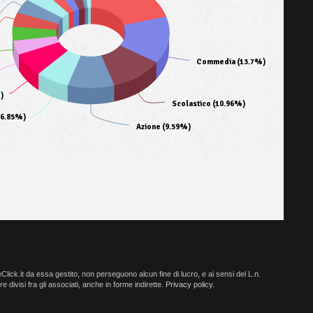
Commedia (13.7%)
)
Scolastico (10.96%)
(6.85%)
Azione (9.59%)
ick.it da essa gestito, non perseguono alcun fine di lucro, e ai sensi del L.n.
e divisi fra gli associati, anche in forme indirette.
Privacy policy
.