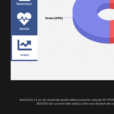
Recensioni
Seinen (50%)
Attività
Grafici
AnimeClick.it è un sito amatoriale gestito dall'associazione culturale NO PR
383/2000 tutti i proventi delle attività svolte sono destinati allo