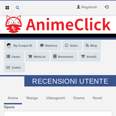
Registrati
Sly Cooper 93
Bacheca
Amici
Blog
Opere
WishList
Recensioni
Attività
Grafici
RECENSIONI UTENTE
Anime
Manga
Videogiochi
Drama
Novel
Opera