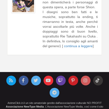
non dimenticherà i personaggi di
questa opera, a parte forse Shion.
I disegni sono ben fatti e le
musiche, soprattutto la ending, ti
rimarranno in testa, anche perché
vorrai ascoltarle più volte. Anche i
doppiaggi sono di buon livello,
soprattutto Rie Takahashi su Ouka .
In definitiva, lo consiglio agli amanti
del genere1 [
continua a leggere
]
AnimeClick.it è un sito amatoriale gestito dall'associazione culturale NO PROFIT
Associazione NewType Media
. L'Associazione NewType Media, così come il sito