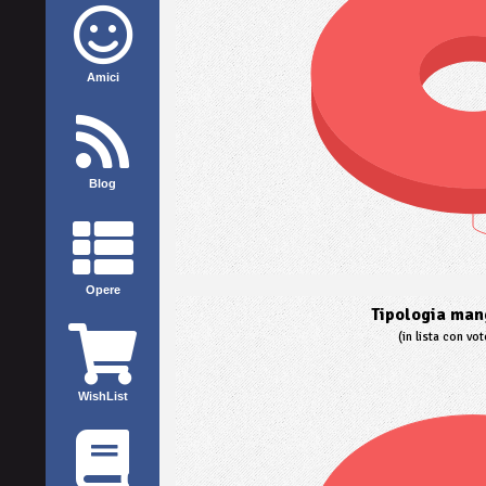
Amici
Blog
Opere
Tipologia mang
(in lista con vo
WishList