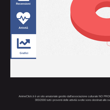
Recensioni
Attività
Grafici
AnimeClick.it è un sito amatoriale gestito dall'associazione culturale NO PR
383/2000 tutti i proventi delle attività svolte sono destinati allo