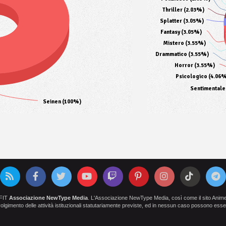
Thriller (2.03%)
Splatter (3.05%)
Fantasy (3.05%)
Mistero (3.55%)
Drammatico (3.55%)
Horror (3.55%)
Psicologico (4.06%
Sentimentale
Seinen (100%)
OFIT
Associazione NewType Media
. L'Associazione NewType Media, così come il sito AnimeCl
 svolgimento delle attività istituzionali statutariamente previste, ed in nessun caso possono esser