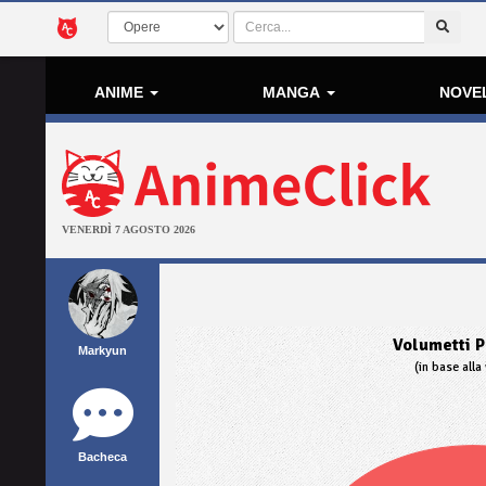
ANIME
MANGA
NOVE
VENERDÌ 7 AGOSTO 2026
Volumetti P
Markyun
(in base alla 
Bacheca