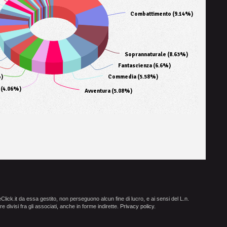
Combattimento (9.14%)
Soprannaturale (8.63%)
Fantascienza (6.6%)
)
Commedia (5.58%)
 (4.06%)
Avventura (5.08%)
ick.it da essa gestito, non perseguono alcun fine di lucro, e ai sensi del L.n.
e divisi fra gli associati, anche in forme indirette.
Privacy policy
.