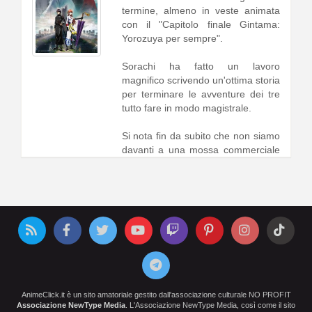
termine, almeno in veste animata
con il "Capitolo finale Gintama:
Yorozuya per sempre".
Sorachi ha fatto un lavoro
magnifico scrivendo un'ottima storia
per terminare le avventure dei tre
tutto fare in modo magistrale.
Si nota fin da subito che non siamo
davanti a una mossa commerciale
per racimolare soldi con le stesse
storie trite e ritrite1 [
continua a
leggere
]
AnimeClick.it è un sito amatoriale gestito dall'associazione culturale NO PROFIT
Associazione NewType Media
. L'Associazione NewType Media, così come il sito