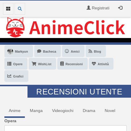
Registrati
Markyun
Bacheca
Amici
Blog
Opere
WishList
Recensioni
Attività
Grafici
RECENSIONI UTENTE
Anime
Manga
Videogiochi
Drama
Novel
Opera