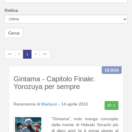
Ordina
Cerca
<<
<
1
>
>>
10.0
/10
Gintama - Capitolo Finale:
Yorozuya per sempre
Recensione di
Markyun
-
14 aprile 2015
2
"Gintama", noto manga concepito
dalla mente di Hideaki Sorachi più
di dieci anni fa è ormai giunto al