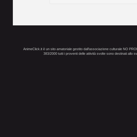
AnimeClick.it è un sito amatoriale gestito dall'associazione culturale NO PR
383/2000 tutti i proventi delle attività svolte sono destinati allo