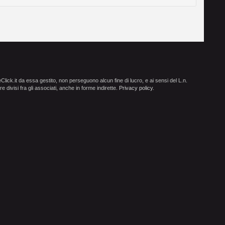
ick.it da essa gestito, non perseguono alcun fine di lucro, e ai sensi del L.n.
e divisi fra gli associati, anche in forme indirette.
Privacy policy
.