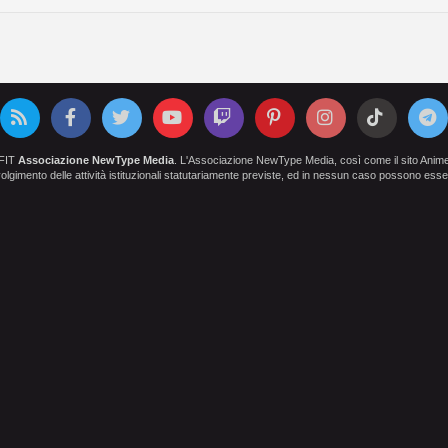
OFIT
Associazione NewType Media
. L'Associazione NewType Media, così come il sito AnimeCl
 svolgimento delle attività istituzionali statutariamente previste, ed in nessun caso possono esser