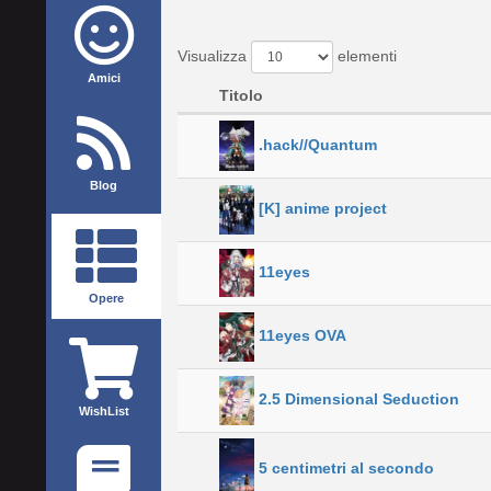
Visualizza
elementi
Amici
Titolo
.hack//Quantum
Blog
[K] anime project
11eyes
Opere
11eyes OVA
2.5 Dimensional Seduction
WishList
5 centimetri al secondo