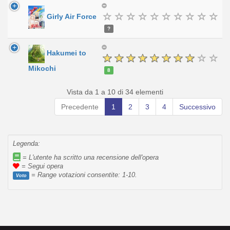
Girly Air Force
?
Hakumei to
Mikochi
8
Vista da 1 a 10 di 34 elementi
Precedente
1
2
3
4
Successivo
Legenda:
= L'utente ha scritto una recensione dell'opera
= Segui opera
= Range votazioni consentite: 1-10.
Voto