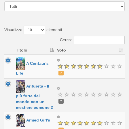
Visualizza
elementi
Cerca:
Titolo
Voto
A Centaur's
Life
7
Arifureta - Il
più forte del
mondo con un
?
mestiere comune 2
Armed Girl's