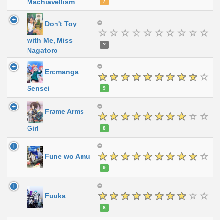
Machiavellism
7
Don't Toy
with Me, Miss
?
Nagatoro
Eromanga
Sensei
9
Frame Arms
Girl
8
Fune wo Amu
9
Fuuka
8