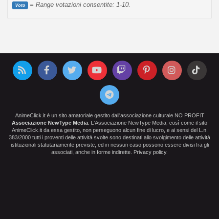
= Range votazioni consentite: 1-10.
Voto
AnimeClick.it è un sito amatoriale gestito dall'associazione culturale NO PROFIT
Associazione NewType Media
. L'Associazione NewType Media, così come il sito
AnimeClick.it da essa gestito, non perseguono alcun fine di lucro, e ai sensi del L.n.
383/2000 tutti i proventi delle attività svolte sono destinati allo svolgimento delle attività
istituzionali statutariamente previste, ed in nessun caso possono essere divisi fra gli
associati, anche in forme indirette.
Privacy policy
.