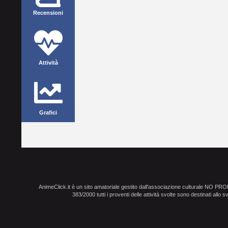
Recensioni
Attività
Grafici
AnimeClick.it è un sito amatoriale gestito dall'associazione culturale NO PR
383/2000 tutti i proventi delle attività svolte sono destinati allo