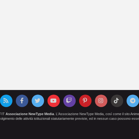
OFIT
Associazione NewType Media
. L'Associazione NewType Media, così come il sito AnimeCl
 svolgimento delle attività istituzionali statutariamente previste, ed in nessun caso possono esser