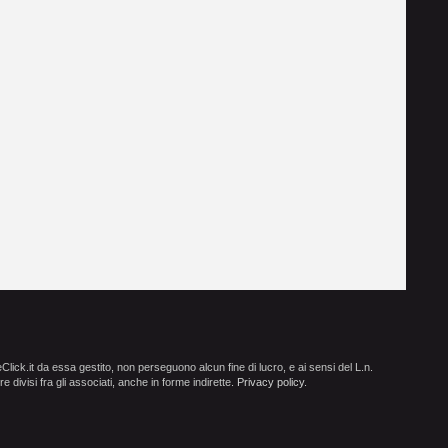
ick.it da essa gestito, non perseguono alcun fine di lucro, e ai sensi del L.n.
e divisi fra gli associati, anche in forme indirette.
Privacy policy
.