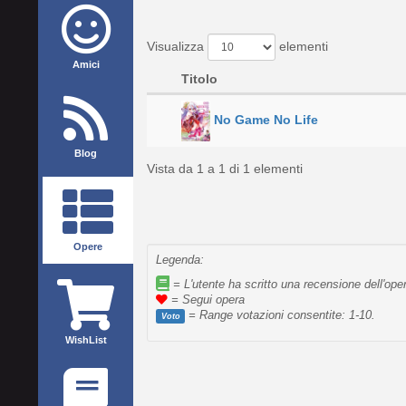
Visualizza
elementi
Amici
Titolo
No Game No Life
Blog
Vista da 1 a 1 di 1 elementi
Opere
Legenda:
= L'utente ha scritto una recensione dell'ope
= Segui opera
= Range votazioni consentite: 1-10.
Voto
WishList