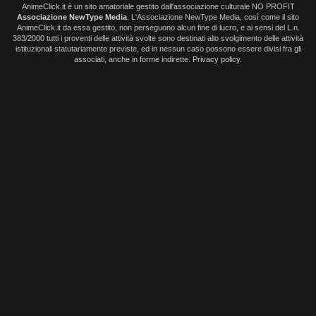
AnimeClick.it è un sito amatoriale gestito dall'associazione culturale NO PROFIT
Associazione NewType Media
. L'Associazione NewType Media, così come il sito
AnimeClick.it da essa gestito, non perseguono alcun fine di lucro, e ai sensi del L.n.
383/2000 tutti i proventi delle attività svolte sono destinati allo svolgimento delle attività
istituzionali statutariamente previste, ed in nessun caso possono essere divisi fra gli
associati, anche in forme indirette.
Privacy policy
.