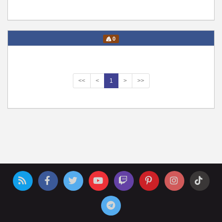
0
<<
<
1
>
>>