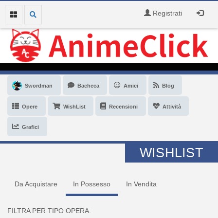
Registrati
Swordman
Bacheca
Amici
Blog
Opere
WishList
Recensioni
Attività
Grafici
WISHLIST
Da Acquistare
In Possesso
In Vendita
FILTRA PER TIPO OPERA: