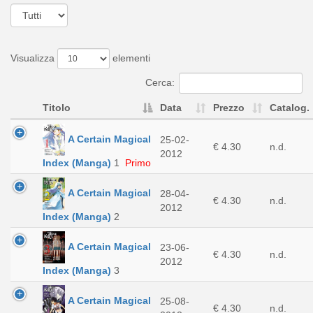
Visualizza
elementi
Cerca:
Titolo
Data
Prezzo
Catalog.
A Certain Magical
25-02-
€ 4.30
n.d.
2012
Index (Manga)
1
Primo
A Certain Magical
28-04-
€ 4.30
n.d.
2012
Index (Manga)
2
A Certain Magical
23-06-
€ 4.30
n.d.
2012
Index (Manga)
3
A Certain Magical
25-08-
€ 4.30
n.d.