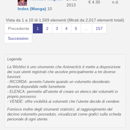
€ 4.30
n.d.
2013
Index (Manga)
10
Vista da 1 a 10 di 1,569 elementi (filtrati da 2,017 elementi totali)
Precedente
1
2
3
4
5
…
157
Successivo
Legenda:
La Wishlist è uno strumento che Animeclick.it mette a disposizione
dei suoi utenti registrati che assolve principalmente a tre diverse
funzioni:
- RICORDA: avverte l’utente quando un volumetto desiderato
diventa disponibile nelle fumetterie
- ELENCA: permette all’utente di creare un elenco dei volumetti in
proprio possesso
- VENDE: offre visibilità ai volumetti che l’utente decide di vendere
Fornisce inoltre degli strumenti statistici, al raggiungimento del
decimo volumetto posseduto, visualizzati come grafici sulla scheda
personale di ogni utente.