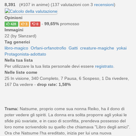
8,391
(#107 in anime) (
137
valutazioni con 3
recensioni
)
Opinioni
-
99,65%
promosso
428
3
0
Immagini
22 (by Slanzard)
Tag generici
libro-magico
Orfani-orfanotrofio
Gatti
creature-magiche
yokai
Protagonista-adottato
Nella tua lista
Per utilizzare la tua lista personale devi essere
registrato
.
Nelle liste come
25 In visione, 340 Completo, 7 Pausa, 6 Sospeso, 1 Da rivedere,
167 Da vedere -
drop rate: 1,58%
Trama:
Natsume, proprio come sua nonna Reiko, ha il dono di
poter vedere gli spiriti. La donna era solita proporre agli yokai le
sfide più svariate, e in caso di sconfitta, prendeva possesso del
loro nome scrivendolo su quello che chiamava "Libro degli amici".
Ora che Natsume l'ha ereditato, inizia per lui una nuova