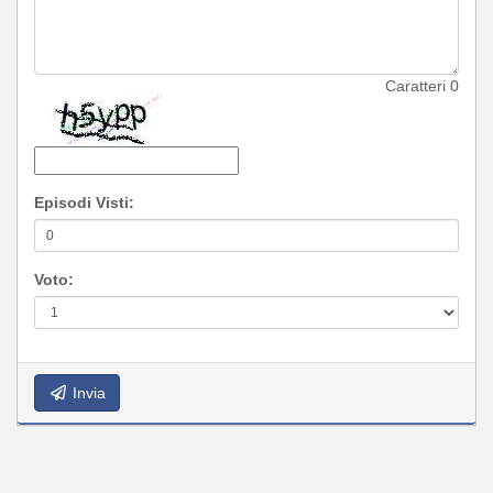
Caratteri
0
Episodi Visti:
Voto:
Invia