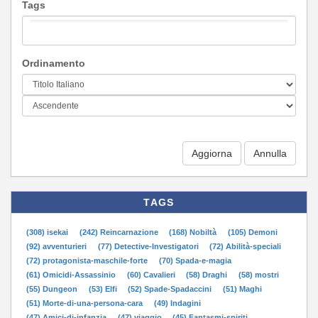
Tags
Ordinamento
Aggiorna
TAGS
(308) isekai
(242) Reincarnazione
(168) Nobiltà
(105) Demoni
(92) avventurieri
(77) Detective-Investigatori
(72) Abilità-speciali
(72) protagonista-maschile-forte
(70) Spada-e-magia
(61) Omicidi-Assassinio
(60) Cavalieri
(58) Draghi
(58) mostri
(55) Dungeon
(53) Elfi
(52) Spade-Spadaccini
(51) Maghi
(51) Morte-di-una-persona-cara
(49) Indagini
(47) Amici-di-infanzia
(47) viaggio
(45) Fantasmi-spiriti