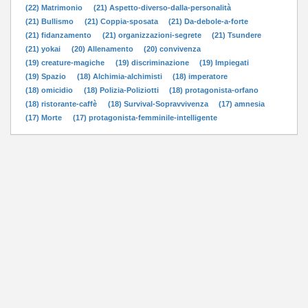
(22) Matrimonio
(21) Aspetto-diverso-dalla-personalità
(21) Bullismo
(21) Coppia-sposata
(21) Da-debole-a-forte
(21) fidanzamento
(21) organizzazioni-segrete
(21) Tsundere
(21) yokai
(20) Allenamento
(20) convivenza
(19) creature-magiche
(19) discriminazione
(19) Impiegati
(19) Spazio
(18) Alchimia-alchimisti
(18) imperatore
(18) omicidio
(18) Polizia-Poliziotti
(18) protagonista-orfano
(18) ristorante-caffè
(18) Survival-Sopravvivenza
(17) amnesia
(17) Morte
(17) protagonista-femminile-intelligente