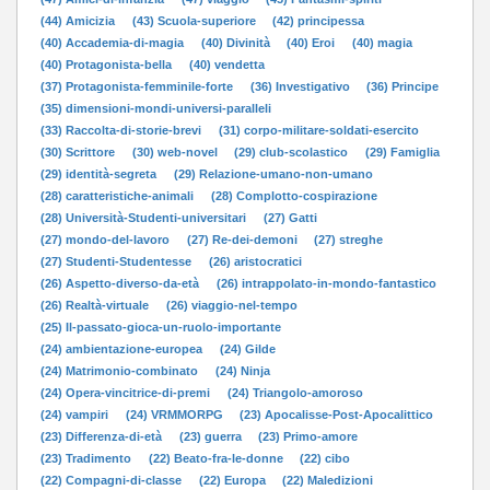
(44) Amicizia
(43) Scuola-superiore
(42) principessa
(40) Accademia-di-magia
(40) Divinità
(40) Eroi
(40) magia
(40) Protagonista-bella
(40) vendetta
(37) Protagonista-femminile-forte
(36) Investigativo
(36) Principe
(35) dimensioni-mondi-universi-paralleli
(33) Raccolta-di-storie-brevi
(31) corpo-militare-soldati-esercito
(30) Scrittore
(30) web-novel
(29) club-scolastico
(29) Famiglia
(29) identità-segreta
(29) Relazione-umano-non-umano
(28) caratteristiche-animali
(28) Complotto-cospirazione
(28) Università-Studenti-universitari
(27) Gatti
(27) mondo-del-lavoro
(27) Re-dei-demoni
(27) streghe
(27) Studenti-Studentesse
(26) aristocratici
(26) Aspetto-diverso-da-età
(26) intrappolato-in-mondo-fantastico
(26) Realtà-virtuale
(26) viaggio-nel-tempo
(25) Il-passato-gioca-un-ruolo-importante
(24) ambientazione-europea
(24) Gilde
(24) Matrimonio-combinato
(24) Ninja
(24) Opera-vincitrice-di-premi
(24) Triangolo-amoroso
(24) vampiri
(24) VRMMORPG
(23) Apocalisse-Post-Apocalittico
(23) Differenza-di-età
(23) guerra
(23) Primo-amore
(23) Tradimento
(22) Beato-fra-le-donne
(22) cibo
(22) Compagni-di-classe
(22) Europa
(22) Maledizioni