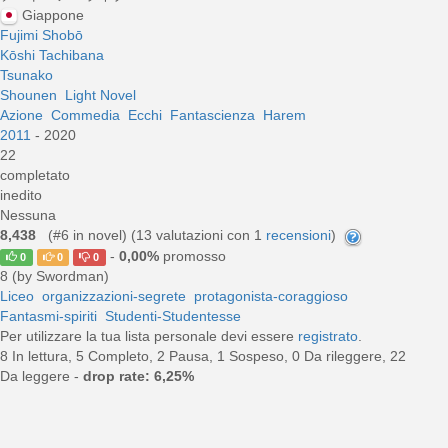
Giappone
Fujimi Shobō
Kōshi Tachibana
Tsunako
Shounen
Light Novel
Azione
Commedia
Ecchi
Fantascienza
Harem
2011
- 2020
22
completato
inedito
Nessuna
8,438
(#6 in novel) (
13
valutazioni con 1
recensioni
)
-
0,00%
promosso
0
0
0
8 (by Swordman)
Liceo
organizzazioni-segrete
protagonista-coraggioso
Fantasmi-spiriti
Studenti-Studentesse
Per utilizzare la tua lista personale devi essere
registrato
.
8 In lettura, 5 Completo, 2 Pausa, 1 Sospeso, 0 Da rileggere, 22
Da leggere -
drop rate: 6,25%