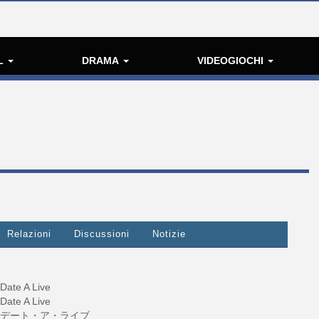
L
DRAMA
VIDEOGIOCHI
Relazioni
Discussioni
Notizie
Date A Live
Date A Live
デート・ア・ライブ