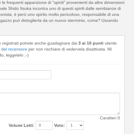
e frequenti apparizione di "spiriti" provenienti da altre dimensioni
ceale Shido Itsuka incontra uno di questi spiriti dalle sembianze di
ista, è però uno spirito molto pericoloso, responsabile di una
ragazzo può distoglierla da un nuovo sterminio, come? Uscendo
e registrati potrete anche guadagnare dai
3 ai 10 punti
utente.
del recensore
per non rischiare di vedervela disattivata. Mi
, leggetelo ;-)
Caratteri
0
Volumi Letti:
Voto: