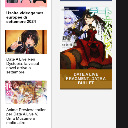
Uscite videogames
europee di
settembre 2024
Date A Live Ren
Dystopia: la visual
novel arriva a
settembre
DATE A LIVE
FRAGMENT: DATE A
BULLET
Anime Preview: trailer
per Date A Live V,
Uma Musume e
molto altro