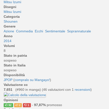
Mitsu Izumi
Disegni
Mitsu Izumi
Categoria
Shounen
Genere
Azione
Commedia
Ecchi
Sentimentale
Soprannaturale
Anno
2014
Volumi
8
Stato in patria
sospeso
Stato in Italia
sospeso
Disponibilità
JPOP
(
compralo su Mangayo!
)
Valutazione cc
7,651
(#960 in manga) (
46
valutazioni con 1
recensioni
)
Opinioni
-
97,87%
promosso
92
2
1