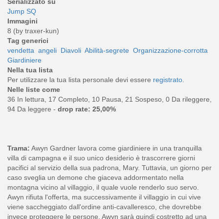
Serializzato su
Jump SQ
Immagini
8 (by traxer-kun)
Tag generici
vendetta
angeli
Diavoli
Abilità-segrete
Organizzazione-corrotta
Giardiniere
Nella tua lista
Per utilizzare la tua lista personale devi essere
registrato
.
Nelle liste come
36 In lettura, 17 Completo, 10 Pausa, 21 Sospeso, 0 Da rileggere,
94 Da leggere -
drop rate: 25,00%
Trama:
Awyn Gardner lavora come giardiniere in una tranquilla
villa di campagna e il suo unico desiderio è trascorrere giorni
pacifici al servizio della sua padrona, Mary. Tuttavia, un giorno per
caso sveglia un demone che giaceva addormentato nella
montagna vicino al villaggio, il quale vuole renderlo suo servo.
Awyn rifiuta l'offerta, ma successivamente il villaggio in cui vive
viene saccheggiato dall'ordine anti-cavalleresco, che dovrebbe
invece proteggere le persone. Awyn sarà quindi costretto ad una