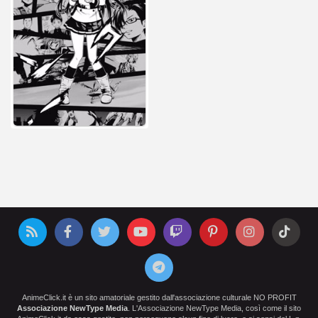
AnimeClick.it è un sito amatoriale gestito dall'associazione culturale NO PROFIT
Associazione NewType Media
. L'Associazione NewType Media, così come il sito