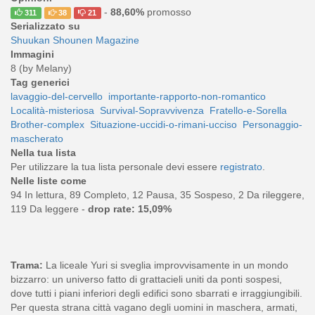
-
88,60%
promosso
311
38
21
Serializzato su
Shuukan Shounen Magazine
Immagini
8 (by Melany)
Tag generici
lavaggio-del-cervello
importante-rapporto-non-romantico
Località-misteriosa
Survival-Sopravvivenza
Fratello-e-Sorella
Brother-complex
Situazione-uccidi-o-rimani-ucciso
Personaggio-
mascherato
Nella tua lista
Per utilizzare la tua lista personale devi essere
registrato
.
Nelle liste come
94 In lettura, 89 Completo, 12 Pausa, 35 Sospeso, 2 Da rileggere,
119 Da leggere -
drop rate: 15,09%
Trama:
La liceale Yuri si sveglia improvvisamente in un mondo
bizzarro: un universo fatto di grattacieli uniti da ponti sospesi,
dove tutti i piani inferiori degli edifici sono sbarrati e irraggiungibili.
Per questa strana città vagano degli uomini in maschera, armati,