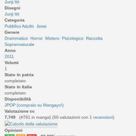
Junji Itō
Disegni
Junji Itō
Categoria
Pubblico Adulto
Josei
Genere
Drammatico
Horror
Mistero
Psicologico
Raccolta
Soprannaturale
Anno
2011
Volumi
1
Stato in patria
completato
Stato in Italia
completato
Disponibilità
JPOP
(
compralo su Mangayo!
)
Valutazione cc
7,749
(#791 in manga) (
60
valutazioni con 1
recensioni
)
Opinioni