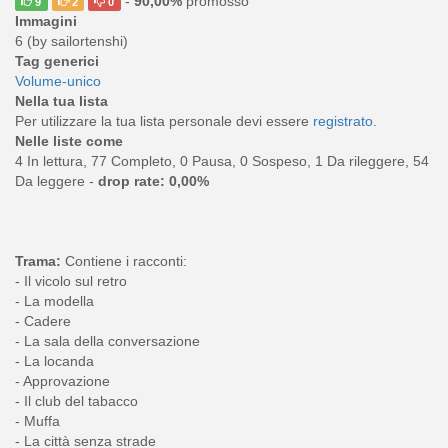
-
90,00%
promosso
9
2
0
Immagini
6 (by sailortenshi)
Tag generici
Volume-unico
Nella tua lista
Per utilizzare la tua lista personale devi essere
registrato
.
Nelle liste come
4 In lettura, 77 Completo, 0 Pausa, 0 Sospeso, 1 Da rileggere, 54
Da leggere -
drop rate: 0,00%
Trama:
Contiene i racconti:
- Il vicolo sul retro
- La modella
- Cadere
- La sala della conversazione
- La locanda
- Approvazione
- Il club del tabacco
- Muffa
- La città senza strade