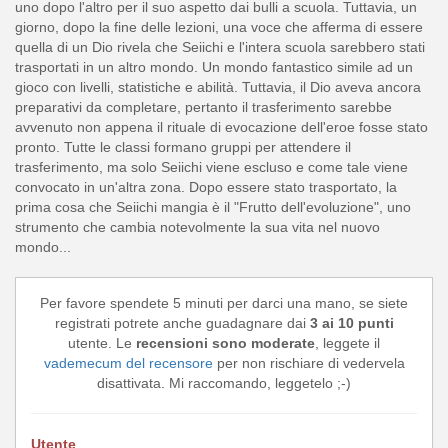
uno dopo l'altro per il suo aspetto dai bulli a scuola. Tuttavia, un
giorno, dopo la fine delle lezioni, una voce che afferma di essere
quella di un Dio rivela che Seiichi e l'intera scuola sarebbero stati
trasportati in un altro mondo. Un mondo fantastico simile ad un
gioco con livelli, statistiche e abilità. Tuttavia, il Dio aveva ancora
preparativi da completare, pertanto il trasferimento sarebbe
avvenuto non appena il rituale di evocazione dell'eroe fosse stato
pronto. Tutte le classi formano gruppi per attendere il
trasferimento, ma solo Seiichi viene escluso e come tale viene
convocato in un'altra zona. Dopo essere stato trasportato, la
prima cosa che Seiichi mangia è il "Frutto dell'evoluzione", uno
strumento che cambia notevolmente la sua vita nel nuovo
mondo...
Per favore spendete 5 minuti per darci una mano, se siete
registrati potrete anche guadagnare dai
3 ai 10 punti
utente. Le
recensioni sono moderate
, leggete il
vademecum del recensore
per non rischiare di vedervela
disattivata. Mi raccomando, leggetelo ;-)
Utente