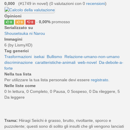
0,000
(#1749 in novel) (
0
valutazioni con 0
recensioni
)
Opinioni
-
0,00%
promosso
0
0
0
Serializzato su
Shousetsuka ni Narou
Immagini
6 (by LismyXD)
Tag generici
Trasformazioni
isekai
Bullismo
Relazione-umano-non-umano
discriminazione
caratteristiche-animali
web-novel
Da-debole-a-
forte
Nella tua lista
Per utilizzare la tua lista personale devi essere
registrato
.
Nelle liste come
0 In lettura, 0 Completo, 0 Pausa, 0 Sospeso, 0 Da rileggere, 5
Da leggere
Trama:
Hiiragi Seiichi è grasso, brutto, rivoltante, sporco e
puzzolente; questi sono di solito gli insulti che gli vengono lanciati