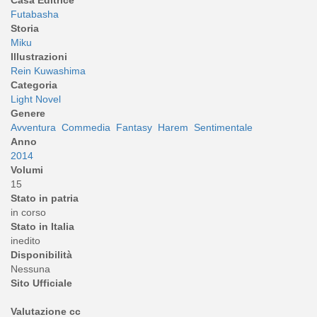
Casa Editrice
Futabasha
Storia
Miku
Illustrazioni
Rein Kuwashima
Categoria
Light Novel
Genere
Avventura
Commedia
Fantasy
Harem
Sentimentale
Anno
2014
Volumi
15
Stato in patria
in corso
Stato in Italia
inedito
Disponibilità
Nessuna
Sito Ufficiale
Valutazione cc