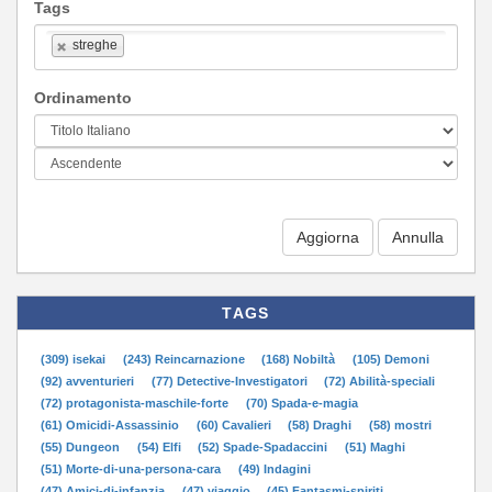
Tags
streghe
Ordinamento
Aggiorna
TAGS
(309) isekai
(243) Reincarnazione
(168) Nobiltà
(105) Demoni
(92) avventurieri
(77) Detective-Investigatori
(72) Abilità-speciali
(72) protagonista-maschile-forte
(70) Spada-e-magia
(61) Omicidi-Assassinio
(60) Cavalieri
(58) Draghi
(58) mostri
(55) Dungeon
(54) Elfi
(52) Spade-Spadaccini
(51) Maghi
(51) Morte-di-una-persona-cara
(49) Indagini
(47) Amici-di-infanzia
(47) viaggio
(45) Fantasmi-spiriti