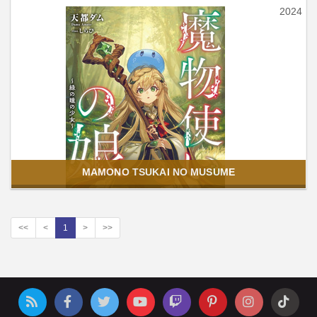
2024
MAMONO TSUKAI NO MUSUME
<<
<
1
>
>>