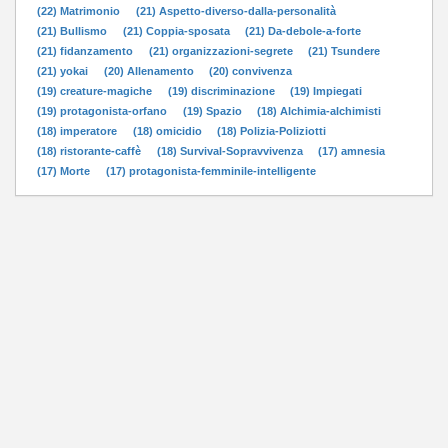
(22) Matrimonio
(21) Aspetto-diverso-dalla-personalità
(21) Bullismo
(21) Coppia-sposata
(21) Da-debole-a-forte
(21) fidanzamento
(21) organizzazioni-segrete
(21) Tsundere
(21) yokai
(20) Allenamento
(20) convivenza
(19) creature-magiche
(19) discriminazione
(19) Impiegati
(19) protagonista-orfano
(19) Spazio
(18) Alchimia-alchimisti
(18) imperatore
(18) omicidio
(18) Polizia-Poliziotti
(18) ristorante-caffè
(18) Survival-Sopravvivenza
(17) amnesia
(17) Morte
(17) protagonista-femminile-intelligente