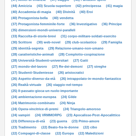
(44) Amicizia
(43) Scuola-superiore
(42) principessa
(41) magia
(40) Accademia-di-magia
(40) Divinità
(40) Eroi
(40) Protagonista-bella
(40) vendetta
(37) Protagonista-femminile-forte
(36) Investigativo
(36) Principe
(35) dimensioni-mondi-universi-paralleli
(33) Raccolta-di-storie-brevi
(31) corpo-militare-soldati-esercito
(30) Scrittore
(30) web-novel
(29) club-scolastico
(29) Famiglia
(29) identità-segreta
(29) Relazione-umano-non-umano
(28) caratteristiche-animali
(28) Complotto-cospirazione
(28) Università-Studenti-universitari
(27) Gatti
(27) mondo-del-lavoro
(27) Re-dei-demoni
(27) streghe
(27) Studenti-Studentesse
(26) aristocratici
(26) Aspetto-diverso-da-età
(26) intrappolato-in-mondo-fantastico
(26) Realtà-virtuale
(26) viaggio-nel-tempo
(25) Il-passato-gioca-un-ruolo-importante
(24) ambientazione-europea
(24) Gilde
(24) Matrimonio-combinato
(24) Ninja
(24) Opera-vincitrice-di-premi
(24) Triangolo-amoroso
(24) vampiri
(24) VRMMORPG
(23) Apocalisse-Post-Apocalittico
(23) Differenza-di-età
(23) guerra
(23) Primo-amore
(23) Tradimento
(22) Beato-fra-le-donne
(22) cibo
(22) Compagni-di-classe
(22) Europa
(22) Maledizioni