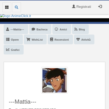
Registrati
---Mattia---
Bacheca
Amici
Blog
Opere
WishList
Recensioni
Attività
Grafici
---Mattia---