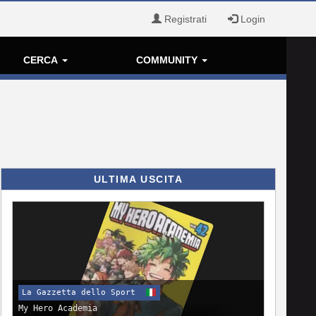
Registrati
Login
CERCA
COMMUNITY
ULTIMA USCITA
La Gazzetta dello Sport
My Hero Academia