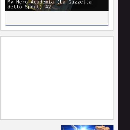
My Hero Academia (La Gazzetta
dello Sport) 42