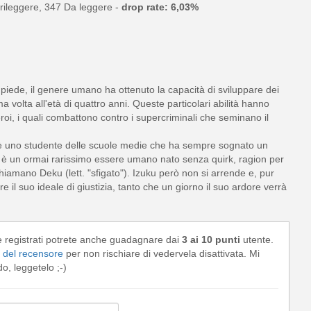
rileggere, 347 Da leggere -
drop rate: 6,03%
piede, il genere umano ha ottenuto la capacità di sviluppare dei
 volta all'età di quattro anni. Queste particolari abilità hanno
roi, i quali combattono contro i supercriminali che seminano il
ya è uno studente delle scuole medie che ha sempre sognato un
uku è un ormai rarissimo essere umano nato senza quirk, ragion per
hiamano Deku (lett. "sfigato"). Izuku però non si arrende e, pur
 il suo ideale di giustizia, tanto che un giorno il suo ardore verrà
e registrati potrete anche guadagnare dai
3 ai 10 punti
utente.
del recensore
per non rischiare di vedervela disattivata. Mi
, leggetelo ;-)