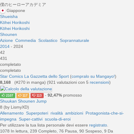
僕のヒーローアカデミア
Giappone
Shueisha
Kōhei Horikoshi
Kōhei Horikoshi
Shounen
Azione
Commedia
Scolastico
Soprannaturale
2014
- 2024
42
431
completato
completato
Star Comics
La Gazzetta dello Sport
(
compralo su Mangayo!
)
8,168
(#270 in manga) (
921
valutazioni con 5
recensioni
)
-
92,47%
promosso
2107
117
113
Shuukan Shounen Jump
8 (by LismyXD)
Allenamento
Superpoteri
rivalità
ambizioni
Protagonista-che-si-
impegna
Super-cattivi
scuola-di-eroi
Per utilizzare la tua lista personale devi essere
registrato
.
1078 In lettura, 239 Completo, 76 Pausa, 90 Sospeso, 9 Da