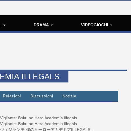
L
DRAMA
VIDEOGIOCHI
EMIA ILLEGALS
Relazioni
Discussioni
Notizie
Vigilante: Boku no Hero Academia Illegals
Vigilante: Boku no Hero Academia Illegals
ヴィジランテ-僕のヒーローアカデミアILLEGALS-