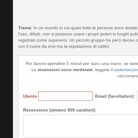
Trama:
In un mondo in cui quasi tutte le persone sono dotate 
l'uso, difatti, non si possono usare i propri poteri in luoghi pu
registrati come supereroi. Un piccolo gruppo ha però deciso di
con il cuore da eroi ma la reputazione di cattivi.
Per favore spendete 5 minuti per darci una mano, se siet
Le
recensioni sono moderate
, leggete il
vademecum 
raccomando
Utente
Email (facoltativo):
Recensione (almeno 500 caratteri):