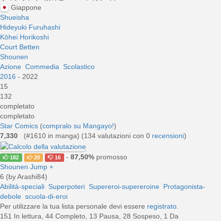
Giappone
Shueisha
Hideyuki Furuhashi
Kōhei Horikoshi
Court Betten
Shounen
Azione
Commedia
Scolastico
2016
- 2022
15
132
completato
completato
Star Comics
(
compralo su Mangayo!
)
7,330
(#1610 in manga) (
134
valutazioni con 0
recensioni
)
-
87,50%
promosso
182
20
16
Shounen Jump +
6 (by Arashi84)
Abilità-speciali
Superpoteri
Supereroi-supereroine
Protagonista-
debole
scuola-di-eroi
Per utilizzare la tua lista personale devi essere
registrato
.
151 In lettura, 44 Completo, 13 Pausa, 28 Sospeso, 1 Da