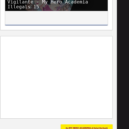
Vigilante - My Hero Academia
Illegals 15