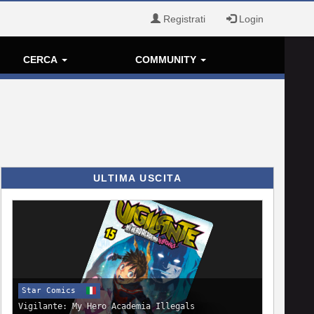
Registrati
Login
CERCA
COMMUNITY
ULTIMA USCITA
Star Comics
Vigilante: My Hero Academia Illegals