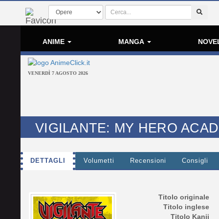
ANIME
MANGA
NOVE
VENERDÌ 7 AGOSTO 2026
VIGILANTE: MY HERO ACAD
DETTAGLI
Volumetti
Recensioni
Consigli
Titolo originale
Titolo inglese
Titolo Kanji