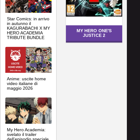
Star Comics: in arrivo
in autunno il
KAGURABACHI X MY
MY HERO ONE'S
HERO ACADEMIA
JUSTICE 2
TRIBUTE BUNDLE
Anime: uscite home
video italiane di
maggio 2026
My Hero Academia:
svelato il trailer
dell’episodio speciale