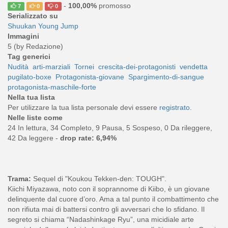
-
100,00%
promosso
7
0
0
Serializzato su
Shuukan Young Jump
Immagini
5 (by Redazione)
Tag generici
Nudità
arti-marziali
Tornei
crescita-dei-protagonisti
vendetta
pugilato-boxe
Protagonista-giovane
Spargimento-di-sangue
protagonista-maschile-forte
Nella tua lista
Per utilizzare la tua lista personale devi essere
registrato
.
Nelle liste come
24 In lettura, 34 Completo, 9 Pausa, 5 Sospeso, 0 Da rileggere,
42 Da leggere -
drop rate: 6,94%
Trama:
Sequel di "Koukou Tekken-den: TOUGH".
Kiichi Miyazawa, noto con il soprannome di Kiibo, è un giovane
delinquente dal cuore d’oro. Ama a tal punto il combattimento che
non rifiuta mai di battersi contro gli avversari che lo sfidano. Il
segreto si chiama “Nadashinkage Ryu”, una micidiale arte