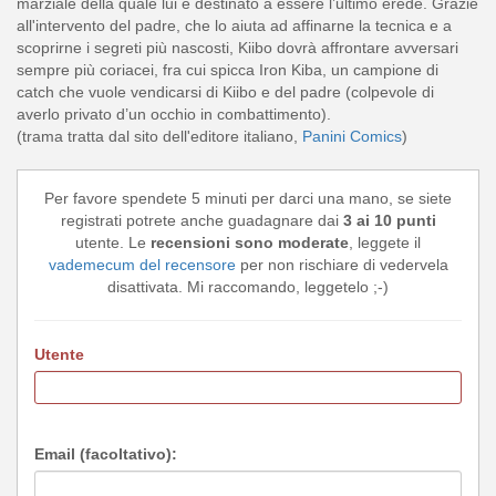
marziale della quale lui è destinato a essere l’ultimo erede. Grazie
all'intervento del padre, che lo aiuta ad affinarne la tecnica e a
scoprirne i segreti più nascosti, Kiibo dovrà affrontare avversari
sempre più coriacei, fra cui spicca Iron Kiba, un campione di
catch che vuole vendicarsi di Kiibo e del padre (colpevole di
averlo privato d’un occhio in combattimento).
(trama tratta dal sito dell'editore italiano,
Panini Comics
)
Per favore spendete 5 minuti per darci una mano, se siete
registrati potrete anche guadagnare dai
3 ai 10 punti
utente. Le
recensioni sono moderate
, leggete il
vademecum del recensore
per non rischiare di vedervela
disattivata. Mi raccomando, leggetelo ;-)
Utente
Email (facoltativo):