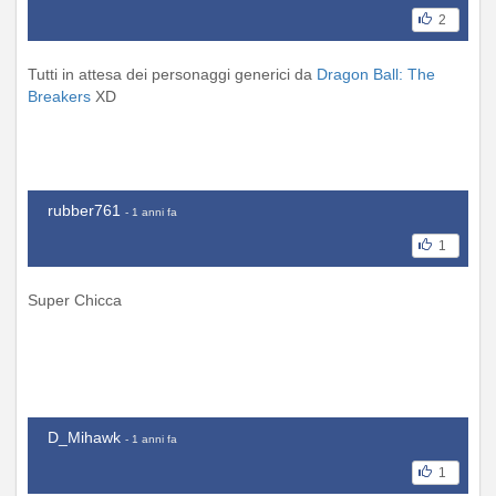
2
Tutti in attesa dei personaggi generici da
Dragon Ball: The
Breakers
XD
rubber761
- 1 anni fa
1
Super Chicca
D_Mihawk
- 1 anni fa
1