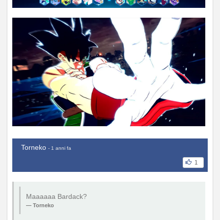
Torneko
- 1 anni fa
1
Maaaaaa Bardack?
Torneko