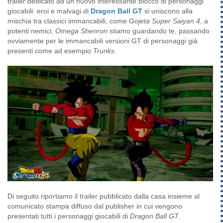
trailer dedicato ad un nuovo interessante blocco di personaggi
giocabili: eroi e malvagi di
Dragon Ball GT
si uniscono alla
mischia tra classici immancabili, come
Gojeta Super Saiyan 4
, a
potenti nemici,
Omega Shenron
stiamo guardando te, passando
ovviamente per le immancabili versioni GT di personaggi già
presenti come ad esempio
Trunks
.
Di seguito riportiamo il trailer pubblicato dalla casa insieme al
comunicato stampa diffuso dal publisher in cui vengono
presentati tutti i personaggi giocabili di
Dragon Ball GT
.