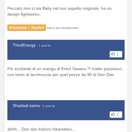
Peccato non ci sia Baby nel suo aspetto originale, ha un
design fighissimo.
Attenzione :: Spoiler!
(clicca per visualizzarlo)
ThirdEnergy
- 1 anni fa
1
Più eccitante di un manga di Erect Sawaru !!! trailer pazzesco,
con tanto di lacrimuccia per quel pezzo da 90 di Dan Dan
Shadaal-sama
- 1 anni fa
2
ahhh....Dan dan kokoro hikareteku....