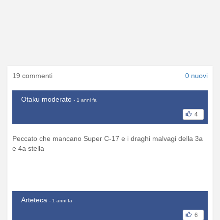
19 commenti
0 nuovi
Otaku moderato
- 1 anni fa
4
Peccato che mancano Super C-17 e i draghi malvagi della 3a
e 4a stella
Arteteca
- 1 anni fa
6