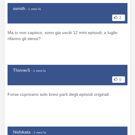
ssmith
- 1 mesi fa
2
Ma io non capisco, sono gia usciti 12 mini episodi, a luglio
rifanno gli stessi?
Thinner5
- 1 mesi fa
0
Forse coprivano solo brevi parti degli episodi originali.
Nishikata
- 1 mesi fa