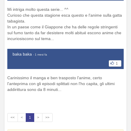
Mi intriga molto questa serie... ^^
Curioso che questa stagione esca questo e l'anime sulla gatta
tabagista.
In un paese come il Giappone che ha delle regole stringenti
sul fumo tanto da far desistere molti abitué escono anime che
incuriosiscono sul tema...
baka baka
- 1 mesi fa
1
Carinissimo il manga e ben trasposto l'anime, certo
l'anteprima con gli episodi splittati non l'ho capita, gli ultimi
addirittura sono da 8 minuti...
<<
<
1
>
>>