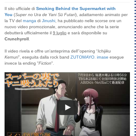
Il sito ufficiale di
Smoking Behind the Supermarket with
You
(
Super no Ura de Yani Sū Futari
), adattamento animato per
la TV del
manga
di
Jinushi
, ha pubblicato nelle scorse ore un
nuovo video promozionale, annunciando anche che la serie
debutterà ufficialmente il
9 luglio
e sarà disponibile su
Crunchyroll
.
Il video rivela e offre un'anteprima dell''opening “
Ichijiku
Kemuri
”, eseguita dalla rock band
ZUTOMAYO
.
imase
esegue
invece la ending "
Fiction
".