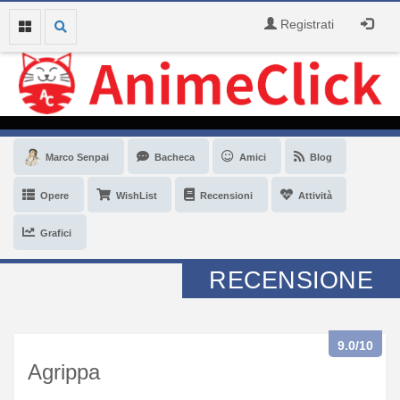
Registrati
Marco Senpai
Bacheca
Amici
Blog
Opere
WishList
Recensioni
Attività
Grafici
RECENSIONE
9.0
/10
Agrippa