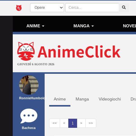
ANIME
MANGA
NOVE
GIOVEDÌ 6 AGOSTO 2026
RonnieHumboldt
Anime
Manga
Videogiochi
Dr
<<
<
1
>
>>
Bacheca