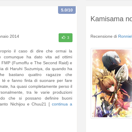
5.0
/10
Kamisama no 
nnaio 2014
Recensione di
Ronnie
3
roprio il caso di dire che ormai la
e comunque ha dato vita ad ottimi
 FMP (Fumoffu e The Second Raid) e
ia di Haruhi Suzumiya, da quando ha
che bastano quattro ragazze che
 té e fanno finta di suonare per fare
onate, ha quasi completamente perso il
rsonalmente, tra le varie produzioni
redo che si possano definire buoni
ltanto Nichijou e Chuu21 [
continua a