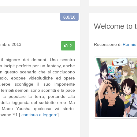
6.0
/10
Welcome to t
embre 2013
Recensione di
Ronnie
2
il signore dei demoni. Uno scontro
un incipit perfetto per un fantasy, anche
n questo scenario che si concludono
ruolo, epopee videoludiche ed opere
L'eroe sconfigge il suo imponente
 terribili demoni sono sconfitti e la pace
 a popolare la terra, portando alla
 della leggenda del suddetto eroe. Ma
 Maou Yuusha qualcosa và storto.
iovane Y1 [
continua a leggere
]