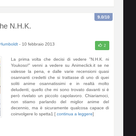
9.0
/10
he N.H.K.
Humboldt
-
10 febbraio 2013
2
La prima volta che decisi di vedere "N.H.K. ni
Youkoso!" venni a vedere su Animeclick.it se ne
valesse la pena, e dalle varie recensioni quasi
osannanti credetti che si trattasse di uno di quei
soliti anime osannatissimi e in realtà molto
deludenti; quello che mi sono trovato davanti si è
però rivelato un piccolo capolavoro. Chiariamoci,
non stiamo parlando del miglior anime del
decennio, ma è sicuramente qualcosa capace di
coinvolgere lo spetta1 [
continua a leggere
]