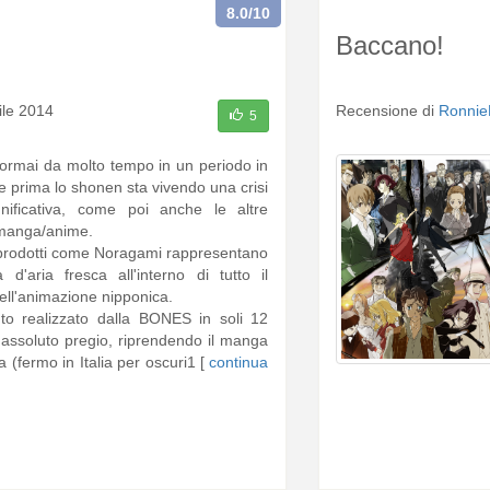
8.0
/10
Baccano!
ile 2014
Recensione di
Ronnie
5
 ormai da molto tempo in un periodo in
 prima lo shonen sta vivendo una crisi
nificativa, come poi anche le altre
i manga/anime.
prodotti come Noragami rappresentano
 d'aria fresca all'interno di tutto il
ll'animazione nipponica.
to realizzato dalla BONES in soli 12
 assoluto pregio, riprendendo il manga
a (fermo in Italia per oscuri1 [
continua