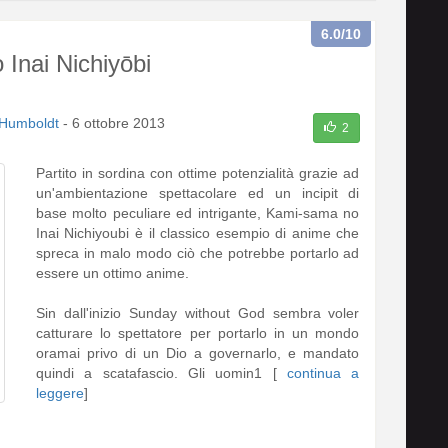
6.0
/10
Inai Nichiyōbi
Humboldt
-
6 ottobre 2013
2
Partito in sordina con ottime potenzialità grazie ad
un'ambientazione spettacolare ed un incipit di
base molto peculiare ed intrigante, Kami-sama no
Inai Nichiyoubi è il classico esempio di anime che
spreca in malo modo ciò che potrebbe portarlo ad
essere un ottimo anime.
Sin dall'inizio Sunday without God sembra voler
catturare lo spettatore per portarlo in un mondo
oramai privo di un Dio a governarlo, e mandato
quindi a scatafascio. Gli uomin1 [
continua a
leggere
]