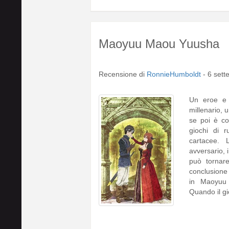
Maoyuu Maou Yuusha
Recensione di
RonnieHumboldt
-
6 sett
Un eroe e 
millenario, 
se poi è co
giochi di 
cartacee. 
avversario, i
può tornare
conclusione
in Maoyuu
Quando il g