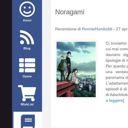
Noragami
Amici
Recensione di
RonnieHumboldt
-
27 apr
Ci troviamo
Blog
cui mai come
davvero sig
tipologie d
Per questo 
una ventata
Opere
panorama de
L'adattamen
episodi è di
di Adachitok
a leggere
]
WishList