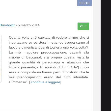
9.0
/10
Humboldt
-
5 marzo 2014
0
Quante volte ci è capitato di vedere anime che si
incartavano su sé stessi mettendo troppa carne al
fuoco e dimenticandosi di toglierla una volta cotta?
La mia maggiore preoccupazione, davanti alla
visione di Baccano!, era proprio questa, vista la
grande quantità di personaggi e situazioni che
l'opera presenta; i 16 episodi (13 + 3 OAV) di cui
essa è composta mi hanno però dimostrato che le
mie preoccupazioni erano del tutto infondate.
L'immenso1 [
continua a leggere
]