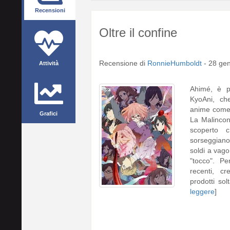
Recensioni
Oltre il confine
Recensione di
RonnieHumboldt
-
28 ge
Attività
Ahimé, è p
KyoAni, ch
anime come
Grafici
La Malincon
scoperto 
sorseggiano
soldi a vag
"tocco". Pe
recenti, c
prodotti so
leggere
]