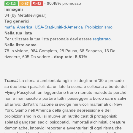
-
90,48%
promosso
813
67
52
Immagini
34 (by Metaldevilgear)
Tag generici
mafia
America
USA-Stati-uniti-d-America
Proibizionismo
Nella tua lista
Per utilizzare la tua lista personale devi essere
registrato
.
Nelle liste come
78 In visione, 984 Completo, 28 Pausa, 68 Sospeso, 13 Da
rivedere, 605 Da vedere -
drop rate: 5,81%
Trama:
La storia è ambientata agli inizi degli anni '30 e procede
su due binari paralleli: da un lato la scena è collocata a bordo del
Flying Pussyfoot, un leggendario treno ritenuto maledetto perché
non è mai riuscito a portare tutti i passeggeri a bordo sani e salvi
all'arrivo; dall'altro l'azione si svolge nei vicoli malfamati di New
York. Siamo nell'America della grande depressione e del
proibizionismo in cui si muove un nutrito cast di protagonisti:
spietati gangster, sadici psicopatici, immortali alchimisti, creature
demoniache, impavidi reporter e avventurieri di ogni risma che