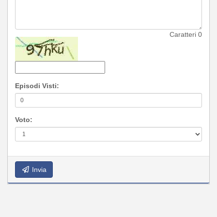
Caratteri
0
Episodi Visti:
Voto:
Invia