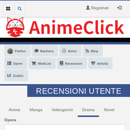
Registrati
Firefox
Bacheca
Amici
Blog
Opere
WishList
Recensioni
Attività
Grafici
RECENSIONI UTENTE
Anime
Manga
Videogiochi
Drama
Novel
Opera