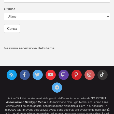
Ordina
Cerca
Nessuna recensione dell'utente.
AnimeClick.it è un sito amatoriale gestito dall'associazione culturale NO PROFIT
Associazione NewType Media
. L'Associazione NewType Media, così come il sito
AnimeClick.it da essa gestito, non perseguono alcun fine di lucro, e ai sensi del L.n.
383/2000 tutti i proventi delle attività svolte sono destinati allo svolgimento delle attività
istituzionali statutariamente previste, ed in nessun caso possono essere divisi fra gli