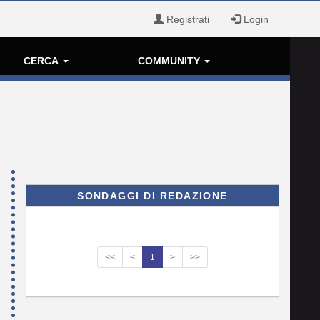
Registrati
Login
CERCA
COMMUNITY
SONDAGGI DI REDAZIONE
<<
<
1
>
>>