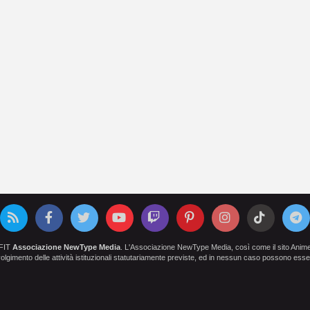
OFIT
Associazione NewType Media
. L'Associazione NewType Media, così come il sito AnimeCl
 svolgimento delle attività istituzionali statutariamente previste, ed in nessun caso possono esser