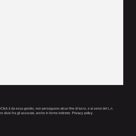
ick.it da essa gestito, non perseguono alcun fine di lucro, e ai sensi del L.n.
e divisi fra gli associati, anche in forme indirette.
Privacy policy
.