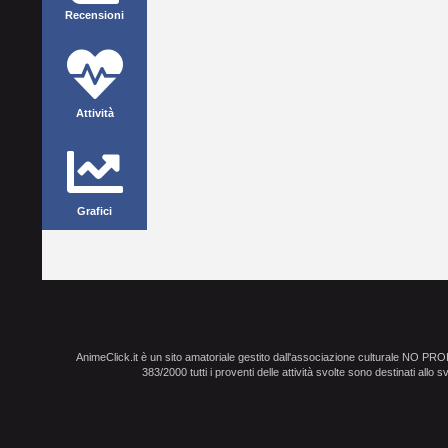
Recensioni
Attività
Grafici
AnimeClick.it è un sito amatoriale gestito dall'associazione culturale NO PR
383/2000 tutti i proventi delle attività svolte sono destinati allo